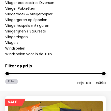
Vlieger Accessoires Diversen
Vlieger Pakketten
Vliegerdoek & Vliegerpapier
Vliegergaren op Spoelen
Vliegerhaspels m/z garen
Vliegerlijnen / Stuursets
Vliegerringen
Vliegers
Windspelen
Windspelen voor in de Tuin
Filter op prijs
Min
Ma
Filter
Prijs:
€0
—
€390
prij
prij
SALE