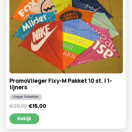
PromoVlieger Fixy-M Pakket 10 st. | 1-
lijners
Vlieger Pakketten
Oorspronkelijke
Huidige
€
30,00
€
15,00
prijs
prijs
was:
is:
Bekijk
€30,00.
€15,00.