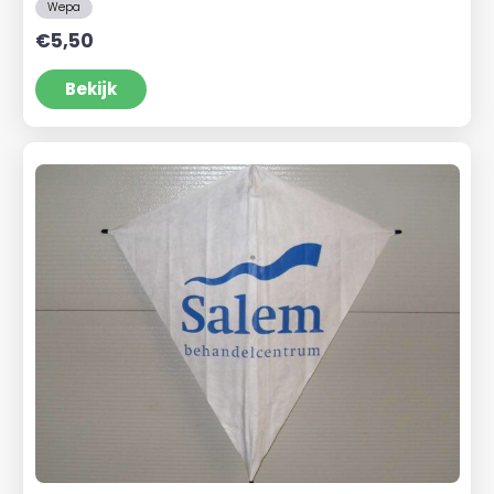
Wepa
€
5,50
Bekijk