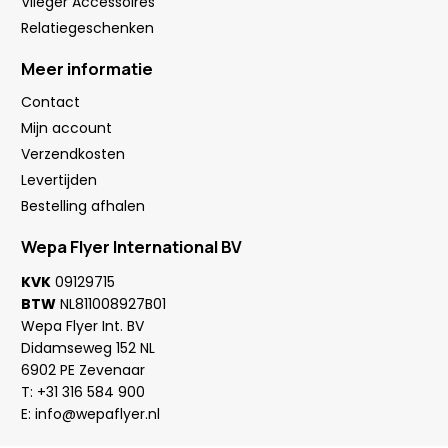
Vlieger Accessoires
Relatiegeschenken
Meer informatie
Contact
Mijn account
Verzendkosten
Levertijden
Bestelling afhalen
Wepa Flyer International BV
KVK
09129715
BTW
NL811008927B01
Wepa Flyer Int. BV
Didamseweg 152 NL
6902 PE Zevenaar
T:
+31 316 584 900
E:
info@wepaflyer.nl