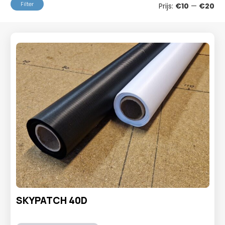
Min
Ma
Filter
Prijs:
€10
—
€20
prij
prij
SKYPATCH 40D