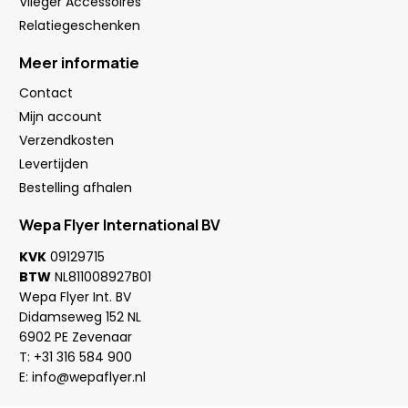
Vlieger Accessoires
Relatiegeschenken
Meer informatie
Contact
Mijn account
Verzendkosten
Levertijden
Bestelling afhalen
Wepa Flyer International BV
KVK
09129715
BTW
NL811008927B01
Wepa Flyer Int. BV
Didamseweg 152 NL
6902 PE Zevenaar
T:
+31 316 584 900
E:
info@wepaflyer.nl