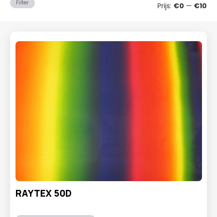
Min
Ma
Filter
Prijs:
€0
—
€10
prij
prij
RAYTEX 50D