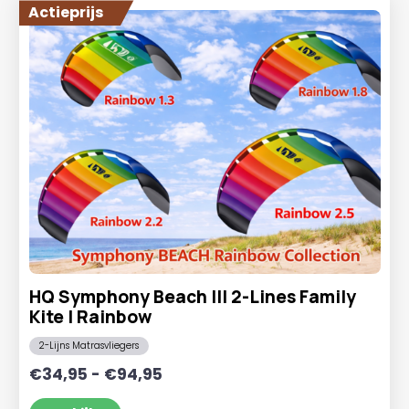
Actieprijs
HQ Symphony Beach III 2-Lines Family
Kite | Rainbow
2-Lijns Matrasvliegers
Prijsklasse:
€
34,95
-
€
94,95
€34,95