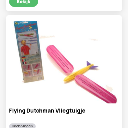
tot
Bekijk
€94,95
Flying Dutchman Vliegtuigje
Kindervliegers