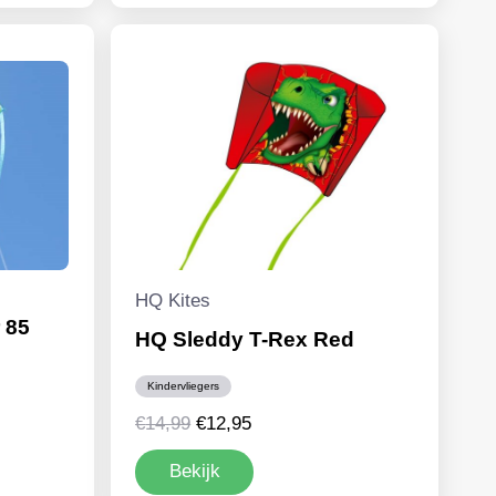
HQ Kites
 85
HQ Sleddy T-Rex Red
Kindervliegers
Oorspronkelijke
Huidige
€
14,99
€
12,95
prijs
prijs
Bekijk
was:
is: