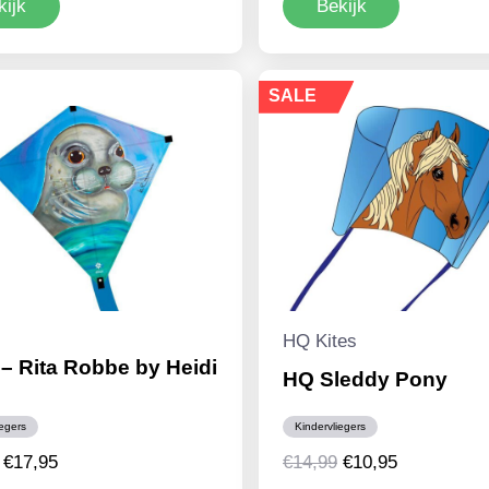
kijk
Bekijk
was:
is:
was:
is:
€11,95.
€4,95.
€44,85.
€34,95.
SALE
HQ Kites
– Rita Robbe by Heidi
HQ Sleddy Pony
iegers
Kindervliegers
Oorspronkelijke
Huidige
Oorspronkelijke
Huidige
€
17,95
€
14,99
€
10,95