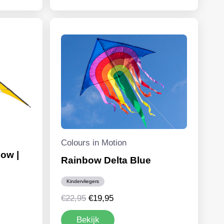
€14,99.
€12,95.
Colours in Motion
ow |
Rainbow Delta Blue
Kindervliegers
Oorspronkelijke
Huidige
€
22,95
€
19,95
prijs
prijs
Bekijk
was:
is: