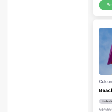
Be
Colour
Beac
Kindervl
€
14,99