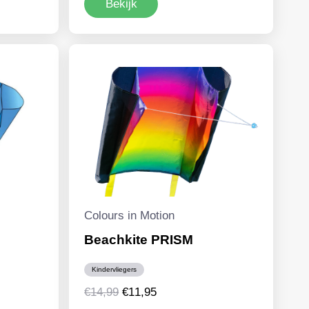
Bekijk
was:
is:
€24,99.
€21,95.
Colours in Motion
Beachkite PRISM
Kindervliegers
Oorspronkelijke
Huidige
€
14,99
€
11,95