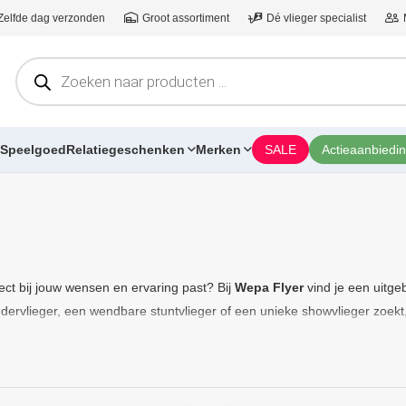
 Zelfde dag verzonden
Groot assortiment
Dé vlieger specialist
Producten
zoeken
Speelgoed
Relatiegeschenken
Merken
SALE
Actieaanbiedi
fect bij jouw wensen en ervaring past? Bij
Wepa Flyer
vind je een uitge
ervlieger, een wendbare stuntvlieger of een unieke showvlieger zoekt, 