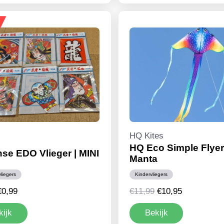
HQ Kites
HQ Eco Simple Flyer
se EDO Vlieger | MINI
Manta
vliegers
Kindervliegers
Oorspronkelijke
Huidige
Oorspronkelijke
Huidige
€
0,99
€
11,99
€
10,95
rijs
prijs
prijs
prijs
kijk
Bekijk
was:
is:
was:
is: