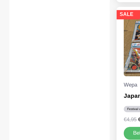
SALE
Wepa
Japan
Festival 
€
4,95
p
Be