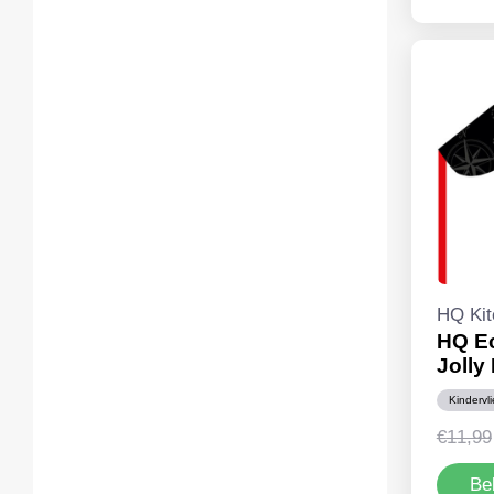
HQ Kit
HQ Ec
Joll
Kindervl
€
11,99
Be