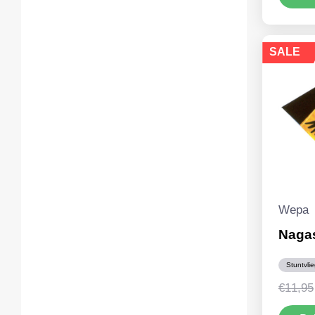
SALE
Wepa
Nagas
Stuntvli
€
11,95