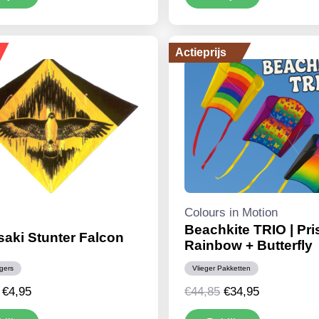
€11,99.
€10,95.
€174,99.
€164,95.
Actieprijs
Colours in Motion
Beachkite TRIO | Pr
aki Stunter Falcon
Rainbow + Butterfly
egers
Vlieger Pakketten
Oorspronkelijke
Huidige
Oorspronkelijke
Huidige
€
4,95
€
44,85
€
34,95
prijs
prijs
prijs
prijs