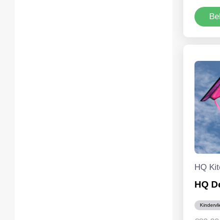
Be
HQ Kit
HQ De
Kindervl