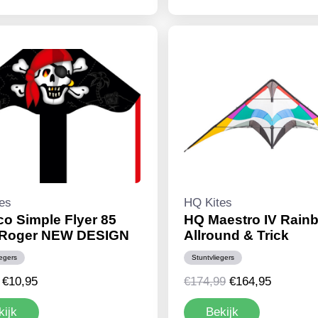
€4,95.
€0,99.
€11,99.
€10,95.
es
HQ Kites
o Simple Flyer 85
HQ Maestro IV Rainb
y Roger NEW DESIGN
Allround & Trick
iegers
Stuntvliegers
Oorspronkelijke
Huidige
Oorspronkelijke
Huidige
€
10,95
€
174,99
€
164,95
prijs
prijs
prijs
prijs
kijk
Bekijk
was:
is:
was:
is: