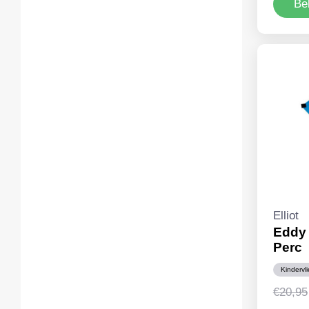
Be
Elliot
Eddy 
Perc
Kindervl
€
20,95