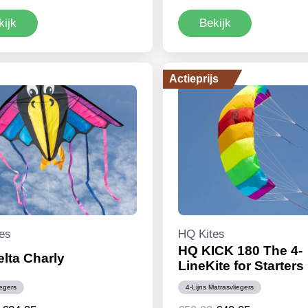
prijs
prijs
prijs
prijs
kijk
Bekijk
was:
is:
was:
is:
€14,99.
€11,95.
€14,99.
€11,95.
Actieprijs
es
HQ Kites
HQ KICK 180 The 4-
lta Charly
LineKite for Starters
iegers
4-Lijns Matrasvliegers