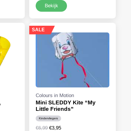
prijs
prijs
Bekijk
was:
is:
€14,99.
€11,95.
SALE
Colours in Motion
Mini SLEDDY Kite “My
W
Little Friends”
Kindervliegers
Oorspronkelijke
Huidige
€
6,99
€
3,95