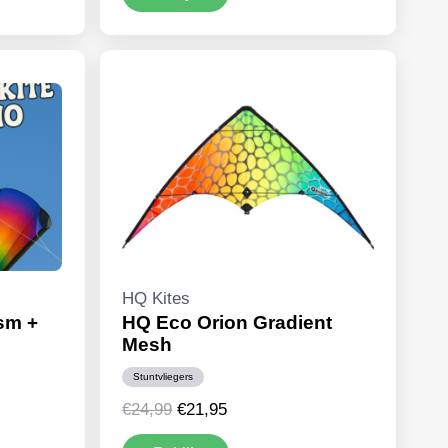
€22,95.
€19,95.
HQ Kites
ism +
HQ Eco Orion Gradient
Mesh
Stuntvliegers
Oorspronkelijke
Huidige
€
24,99
€
21,95
prijs
prijs