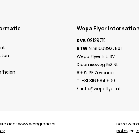
formatie
Wepa Flyer Internation
KVK
09129715
unt
BTW
NL811008927B01
sten
Wepa Flyer Int. BV
n
Didamseweg 152 NL
 afhalen
6902 PE Zevenaar
T:
+31 316 584 900
E:
info@wepaflyer.nl
ite door
www.webgrade.nl
Deze webs
acy
policy
en
t