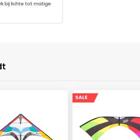
k bij lichte tot matige
dt
SALE