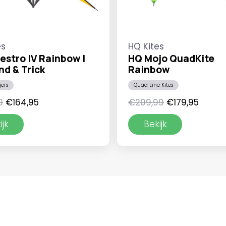
es
HQ Kites
stro IV Rainbow |
HQ Mojo QuadKite
nd & Trick
Rainbow
gers
Quad Line Kites
Oorspronkelijke
Huidige
Oorspronkelij
Huidi
9
€
164,95
€
209,99
€
179,95
prijs
prijs
prijs
prijs
ijk
Bekijk
was:
is:
was:
is:
€174,99.
€164,95.
€209,99.
€179,9