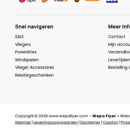
Snel navigeren
Meer in
SALE
Contact
Vliegers
Mijn acco
Powerkites
Verzendko
Windspelen
Levertijde
Vlieger Accessoires
Bestelling
Relatiegeschenken
Copyright © 2026 www.wepaflyer.com –
Wepa Flyer –
Webs
Sitemap
|
Leveringsvoorwaarden
|
Disclaimer
|
Colofon
|
Priv