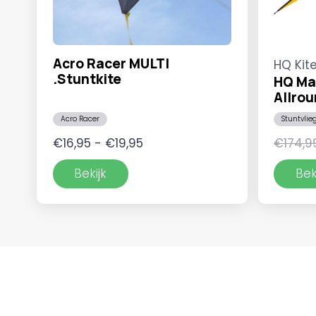
Acro Racer MULTI
HQ Kit
.Stuntkite
HQ Mae
Allrou
Acro Racer
Stuntvlie
Prijsklasse:
€
16,95
-
€
19,95
€
174,9
€16,95
Bekijk
Bek
tot
€19,95