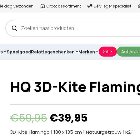
lfde dag verzonden
Groot assortiment
Dé vlieger specialist
Producten
zoeken
SALE
Actieaa
es
Speelgoed
Relatiegeschenken
Merken
HQ 3D-Kite Flamin
Oorspronkelijke
Huidige
€
59,95
€
39,95
prijs
prijs
was:
is:
3D-Kite Flamingo | 100 x 135 cm | Natuurgetrouw | R2F