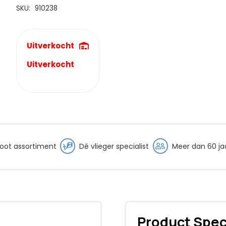
€59,95.
€39,95.
SKU:
910238
Uitverkocht
Uitverkocht
oot assortiment
Dé vlieger specialist
Meer dan 60 jaa
Product Spec