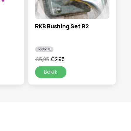
RKB Bushing Set R2
Radsails
ke
ge
Oorspronkelijke
Huidige
€
5,95
€
2,95
prijs
prijs
Bekijk
was:
is:
5.
€5,95.
€2,95.