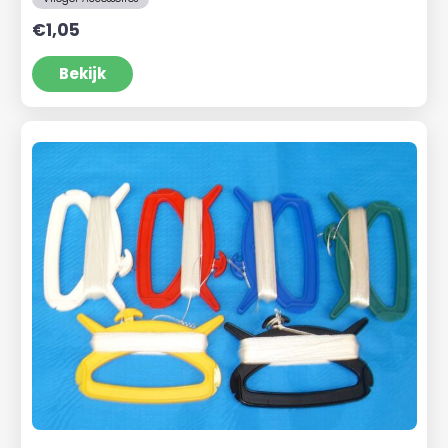
€
1,05
Bekijk