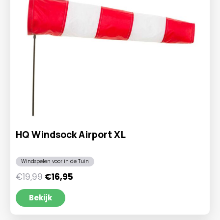
HQ Windsock Airport XL
Windspelen voor in de Tuin
Oorspronkelijke
Huidige
€
19,99
€
16,95
prijs
prijs
was:
is:
Bekijk
€19,99.
€16,95.