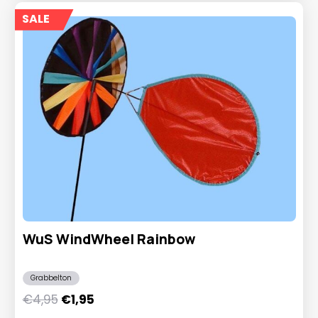
SALE
WuS WindWheel Rainbow
Grabbelton
Oorspronkelijke
Huidige
€
4,95
€
1,95
prijs
prijs