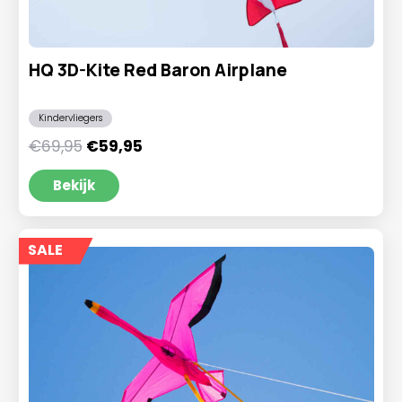
HQ 3D-Kite Red Baron Airplane
Kindervliegers
Oorspronkelijke
Huidige
€
69,95
€
59,95
prijs
prijs
was:
is:
Bekijk
€69,95.
€59,95.
SALE