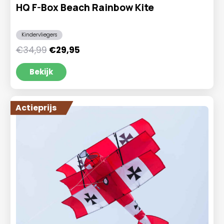
HQ F-Box Beach Rainbow Kite
Kindervliegers
Oorspronkelijke
Huidige
€
34,99
€
29,95
prijs
prijs
was:
is:
Bekijk
€34,99.
€29,95.
Actieprijs