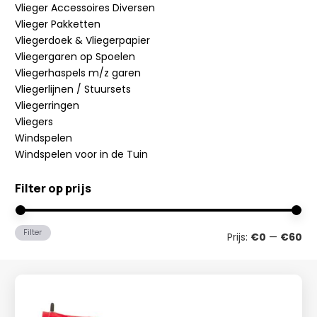
Vlieger Accessoires Diversen
Vlieger Pakketten
Vliegerdoek & Vliegerpapier
Vliegergaren op Spoelen
Vliegerhaspels m/z garen
Vliegerlijnen / Stuursets
Vliegerringen
Vliegers
Windspelen
Windspelen voor in de Tuin
Filter op prijs
Min
Ma
Filter
Prijs:
€0
—
€60
prij
prij