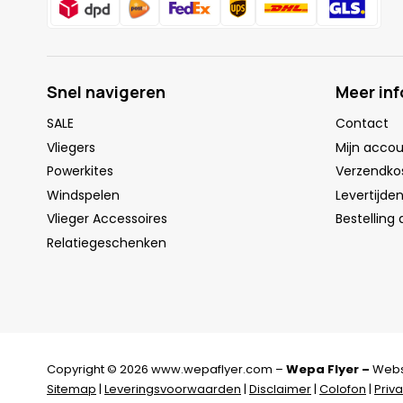
Snel navigeren
Meer in
SALE
Contact
Vliegers
Mijn acco
Powerkites
Verzendko
Windspelen
Levertijde
Vlieger Accessoires
Bestelling
Relatiegeschenken
Copyright © 2026 www.wepaflyer.com –
Wepa Flyer –
Webs
Sitemap
|
Leveringsvoorwaarden
|
Disclaimer
|
Colofon
|
Priv