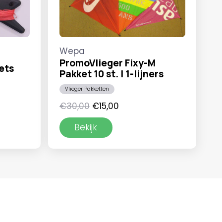
Wepa
PromoVlieger Fixy-M
ets
Pakket 10 st. | 1-lijners
Vlieger Pakketten
asse:
Oorspronkelijke
Huidige
€
30,00
€
15,00
5
prijs
prijs
Bekijk
was:
is:
5
€30,00.
€15,00.