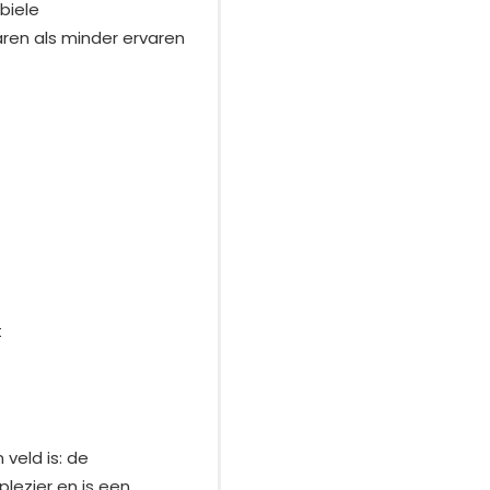
biele
aren als minder ervaren
t
 veld is: de
lezier en is een