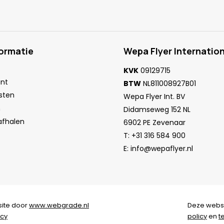
formatie
Wepa Flyer Internation
KVK
09129715
unt
BTW
NL811008927B01
sten
Wepa Flyer Int. BV
n
Didamseweg 152 NL
 afhalen
6902 PE Zevenaar
T:
+31 316 584 900
E:
info@wepaflyer.nl
ite door
www.webgrade.nl
Deze webs
acy
policy
en
t