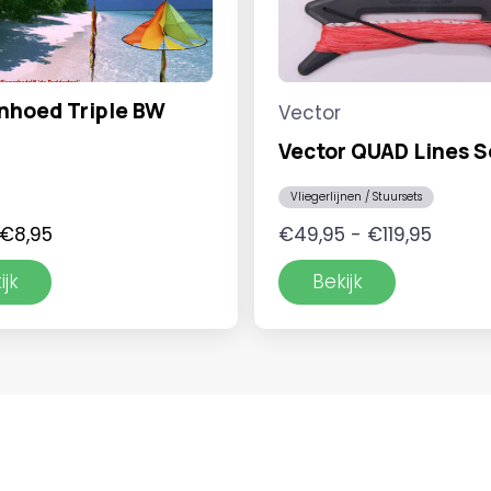
nhoed Triple BW
Vector
Vector QUAD Lines S
Vliegerlijnen / Stuursets
Oorspronkelijke
Huidige
Prijskl
€
8,95
€
49,95
-
€
119,95
prijs
prijs
€49,9
ijk
Bekijk
was:
is:
tot
€16,95.
€8,95.
€119,9