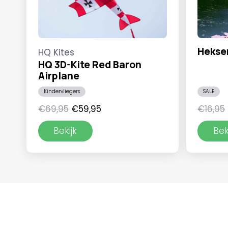
Hekse
HQ Kites
HQ 3D-Kite Red Baron
Airplane
Kindervliegers
SALE
Oorspronkelijke
Huidige
€
69,95
€
59,95
€
16,95
prijs
prijs
Bekijk
Bek
was:
is:
€69,95.
€59,95.