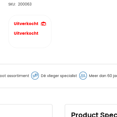
€24,99.
€21,95.
SKU:
200063
Uitverkocht
Uitverkocht
oot assortiment
Dé vlieger specialist
Meer dan 60 jaa
Product Spec