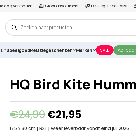
lfde dag verzonden
Groot assortiment
Dé vlieger specialist
Producten
zoeken
SALE
Actieaa
es
Speelgoed
Relatiegeschenken
Merken
HQ Bird Kite Hummi
Oorspronkelijke
Huidige
€
24,99
€
21,95
prijs
prijs
was:
is:
175 x 80 cm | R2F | Weer leverbaar vanaf eind juli 2026