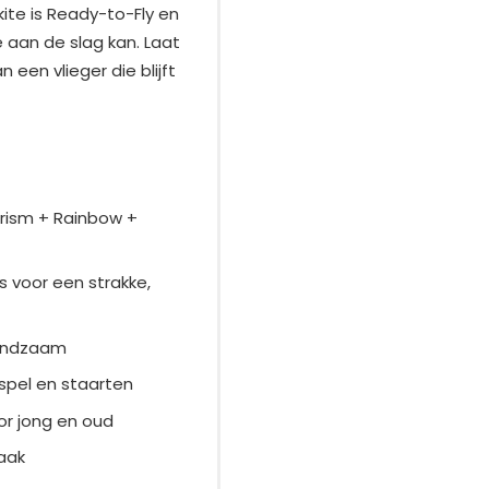
kite is Ready-to-Fly en
 aan de slag kan. Laat
een vlieger die blijft
Prism + Rainbow +
s voor een strakke,
handzaam
spel en staarten
or jong en oud
haak