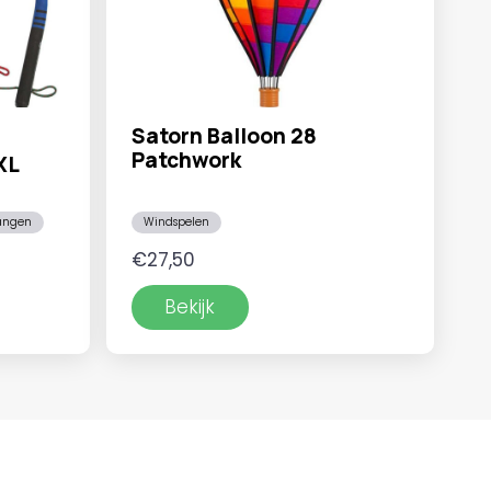
Satorn Balloon 28
Patchwork
XL
tangen
Windspelen
€
27,50
Bekijk