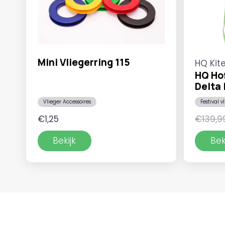
Mini Vliegerring 115
HQ Kit
HQ Ho
Delta 
Vlieger Accessoires
Festival v
€
1,25
€
139,9
Bekijk
Bek