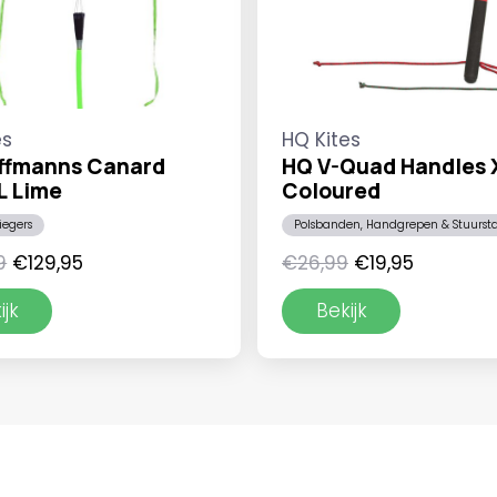
es
HQ Kites
ffmanns Canard
HQ V-Quad Handles 
L Lime
Coloured
liegers
Polsbanden, Handgrepen & Stuurs
Oorspronkelijke
Huidige
Oorspronkelijke
Huidige
9
€
129,95
€
26,99
€
19,95
prijs
prijs
prijs
prijs
ijk
Bekijk
was:
is:
was:
is:
€139,99.
€129,95.
€26,99.
€19,95.