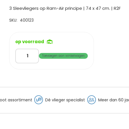
prijs
prijs
was:
is:
3 Sleevliegers op Ram-Air principe | 74 x 47 cm. | R2F
€44,85.
€34,95.
SKU:
400123
op voorraad
Beachkite
Toevoegen aan winkelwagen
TRIO
|
Prism
+
Rainbow
+
oot assortiment
Dé vlieger specialist
Meer dan 60 jaa
Butterfly
aantal