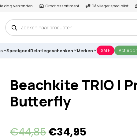
lfde dag verzonden
Groot assortiment
Dé vlieger specialist
Producten
zoeken
SALE
Actieaa
es
Speelgoed
Relatiegeschenken
Merken
Beachkite TRIO | P
Butterfly
Oorspronkelijke
Huidige
€
44,85
€
34,95