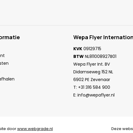
formatie
Wepa Flyer Internation
KVK
09129715
unt
BTW
NL811008927B01
sten
Wepa Flyer Int. BV
n
Didamseweg 152 NL
 afhalen
6902 PE Zevenaar
T:
+31 316 584 900
E:
info@wepaflyer.nl
ite door
www.webgrade.nl
Deze webs