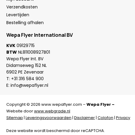
Verzendkosten
Levertijden
Bestelling afhalen
Wepa Flyer International BV
KVK
09129715
BTW
NL811008927B01
Wepa Flyer Int. BV
Didamseweg 152 NL
6902 PE Zevenaar
T:
+31 316 584 900
E:
info@wepaflyer.nl
Copyright © 2026 www.wepaflyer.com –
Wepa Flyer –
Website door
www.webgrade.nl
Sitemap
|
Leveringsvoorwaarden
|
Disclaimer
|
Colofon
|
Privacy
Deze website wordt beschermd door reCAPTCHA.