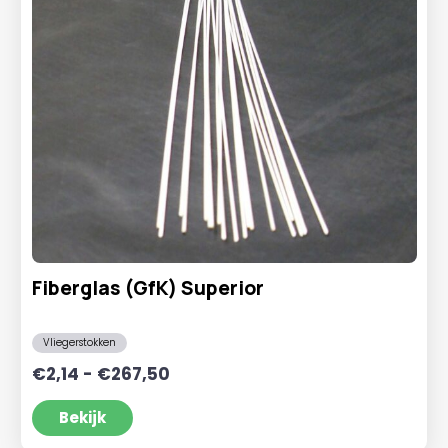
Fiberglas (GfK) Superior
Vliegerstokken
Prijsklasse:
€
2,14
-
€
267,50
€2,14
tot
Bekijk
€267,50