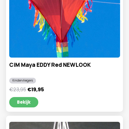
CiM Maya EDDY Red NEWLOOK
Kindervliegers
Oorspronkelijke
Huidige
€
23,95
€
19,95
prijs
prijs
was:
is:
Bekijk
€23,95.
€19,95.