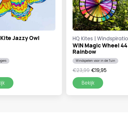
Kite Jazzy Owl
HQ Kites | Windspirati
WIN Magic Wheel 44
Rainbow
egers
Windspelen voor in de Tuin
Oorspronkelijke
Huidige
€
23,99
€
19,95
prijs
prijs
ijk
Bekijk
was:
is:
€23,99.
€19,95.