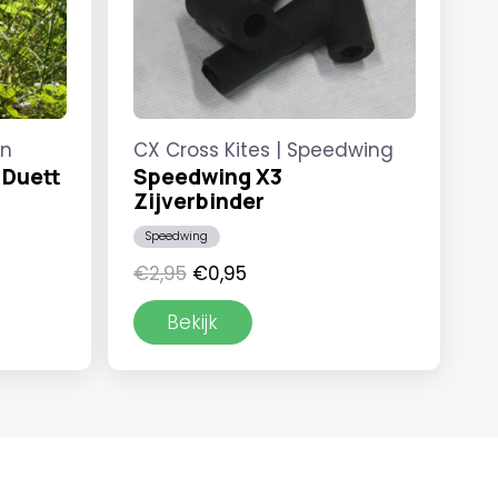
on
CX Cross Kites | Speedwing
 Duett
Speedwing X3
Zijverbinder
Speedwing
Oorspronkelijke
Huidige
€
2,95
€
0,95
prijs
prijs
Bekijk
was:
is:
€2,95.
€0,95.