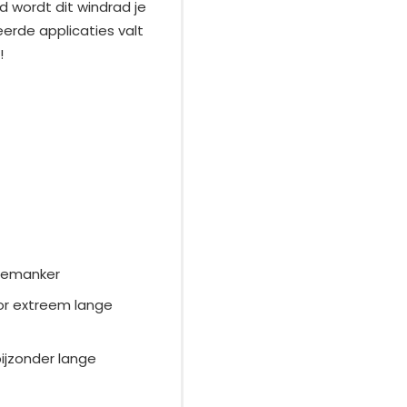
d wordt dit windrad je
eerde applicaties valt
!
odemanker
oor extreem lange
ijzonder lange