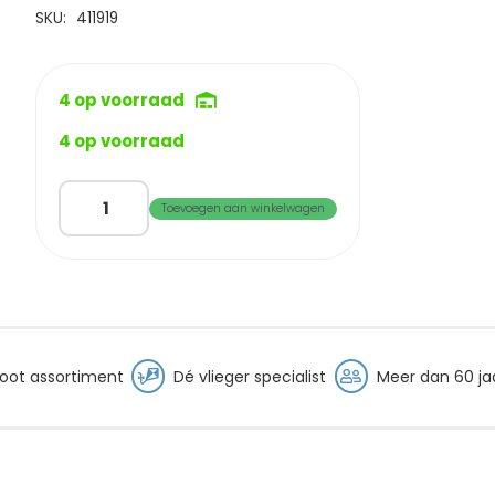
€249,95.
€229,9
SKU:
411919
4 op voorraad
4 op voorraad
PK
Toevoegen aan winkelwagen
Big
Generator
Rainbow
XL
aantal
oot assortiment
Dé vlieger specialist
Meer dan 60 jaa