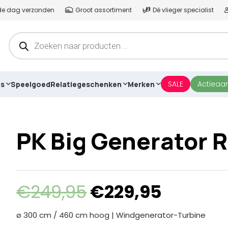
lfde dag verzonden
Groot assortiment
Dé vlieger specialist
Producten
zoeken
SALE
Actieaa
es
Speelgoed
Relatiegeschenken
Merken
PK Big Generator 
Oorspronkelijk
Huidig
€
249,95
€
229,95
prijs
prijs
was:
is:
ø 300 cm / 460 cm hoog | Windgenerator-Turbine