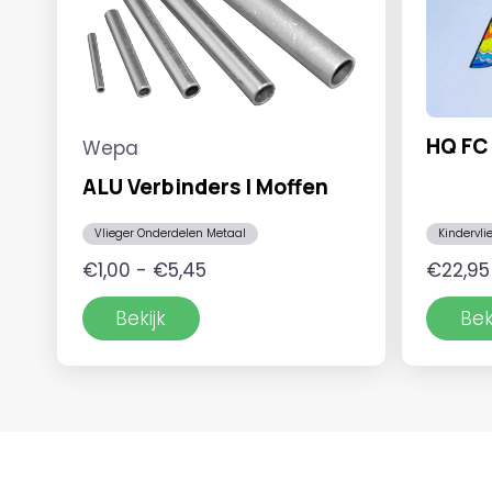
HQ FC 
Wepa
ALU Verbinders | Moffen
Vlieger Onderdelen Metaal
Kindervli
Prijsklasse:
€
1,00
-
€
5,45
€
22,95
€1,00
Bekijk
Bek
tot
€5,45