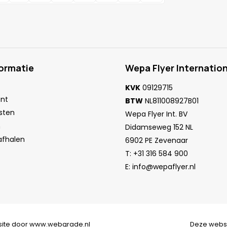
formatie
Wepa Flyer Internation
KVK
09129715
unt
BTW
NL811008927B01
sten
Wepa Flyer Int. BV
n
Didamseweg 152 NL
 afhalen
6902 PE Zevenaar
T:
+31 316 584 900
E:
info@wepaflyer.nl
ite door
www.webgrade.nl
Deze webs