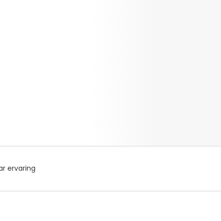
5.
r ervaring