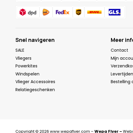
Snel navigeren
Meer in
SALE
Contact
Vliegers
Mijn acco
Powerkites
Verzendko
Windspelen
Levertijde
Vlieger Accessoires
Bestelling
Relatiegeschenken
Copyright © 2026 www.wepaflyer.com –
Wepa Flyer –
Webs