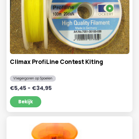
Climax ProfiLine Contest Kiting
Vliegergaren op Spoelen
Prijsklasse:
€
5,45
-
€
34,95
€5,45
tot
Bekijk
€34,95