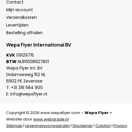
Contact
Mijn account
Verzendkosten
Levertijden
Bestelling afhalen
Wepa Flyer International BV
KVK
09129715
BTW
NL811008927B01
Wepa Flyer Int. BV
Didamseweg 152 NL
6902 PE Zevenaar
T:
+31 316 584 900
E:
info@wepaflyer.nl
Copyright © 2026 www.wepaflyer.com –
Wepa Flyer –
Website door
www.webgrade.nl
Sitemap
|
Leveringsvoorwaarden
|
Disclaimer
|
Colofon
|
Privacy