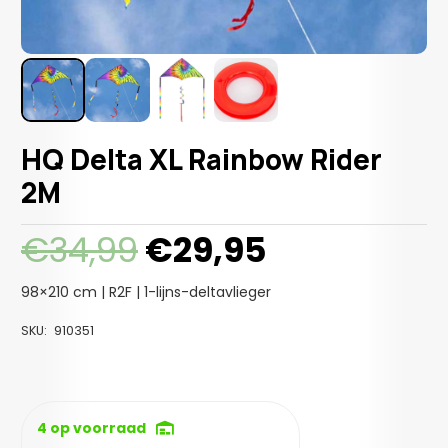
HQ Delta XL Rainbow Rider
2M
Oorspronkelijke
Huidige
€
34,99
€
29,95
prijs
prijs
was:
is:
98×210 cm | R2F | 1-lijns-deltavlieger
€34,99.
€29,95.
SKU:
910351
4 op voorraad