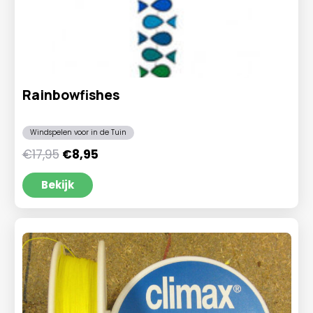
Rainbowfishes
Windspelen voor in de Tuin
Oorspronkelijke
Huidige
€
17,95
€
8,95
prijs
prijs
was:
is:
Bekijk
€17,95.
€8,95.