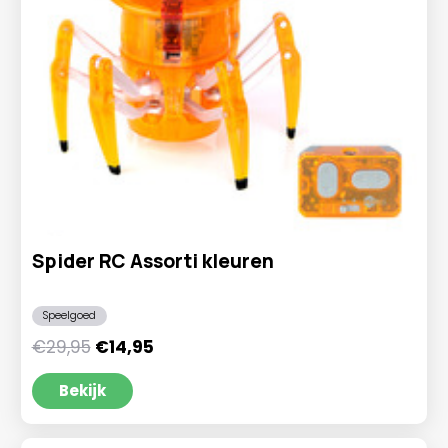
Spider RC Assorti kleuren
Speelgoed
Oorspronkelijke
Huidige
€
29,95
€
14,95
prijs
prijs
was:
is:
Bekijk
€29,95.
€14,95.