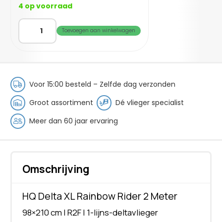
4 op voorraad
HQ
Toevoegen aan winkelwagen
Delta
XL
Rainbow
Rider
2M
Voor 15:00 besteld – Zelfde dag verzonden
aantal
Groot assortiment
Dé vlieger specialist
Meer dan 60 jaar ervaring
Omschrijving
HQ Delta XL Rainbow Rider 2 Meter
98×210 cm | R2F | 1-lijns-deltavlieger