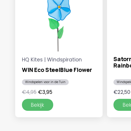
Satorn
HQ Kites | Windspiration
Rainb
WIN Eco SteelBlue Flower
Windspelen voor in de Tuin
Windspel
Oorspronkelijke
Huidige
€
4,95
€
3,95
€
22,50
prijs
prijs
Bekijk
Bek
was:
is:
€4,95.
€3,95.