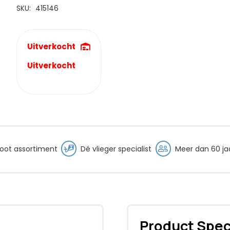
€49,95.
€39,95.
SKU:
415146
Uitverkocht
Uitverkocht
oot assortiment
Dé vlieger specialist
Meer dan 60 jaa
Product Spec