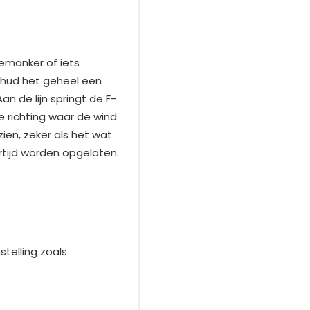
emanker of iets
 schud het geheel een
n de lijn springt de F-
de richting waar de wind
ien, zeker als het wat
rtijd worden opgelaten.
telling zoals