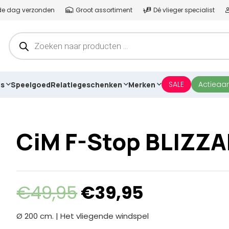
lfde dag verzonden
Groot assortiment
Dé vlieger specialist
Producten
zoeken
SALE
Actieaa
es
Speelgoed
Relatiegeschenken
Merken
CiM F-Stop BLIZZ
Oorspronkelijke
Huidige
€
49,95
€
39,95
prijs
prijs
was:
is:
Ø 200 cm. | Het vliegende windspel