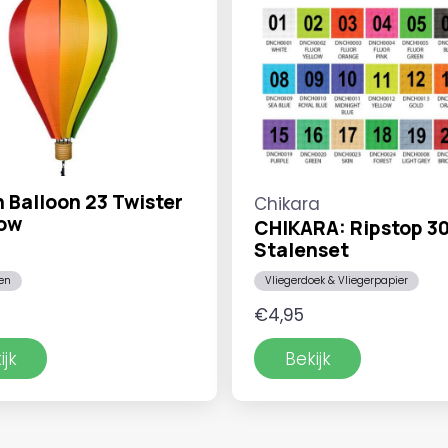
 Balloon 23 Twister
Chikara
ow
CHIKARA: Ripstop 3
Stalenset
en
Vliegerdoek & Vliegerpapier
€
4,95
ijk
Bekijk