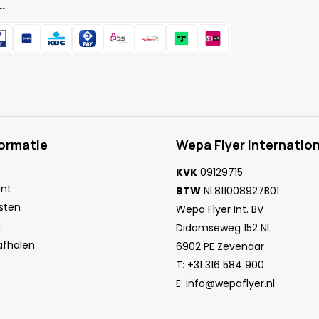
.
formatie
Wepa Flyer Internation
KVK
09129715
unt
BTW
NL811008927B01
sten
Wepa Flyer Int. BV
n
Didamseweg 152 NL
 afhalen
6902 PE Zevenaar
T:
+31 316 584 900
E:
info@wepaflyer.nl