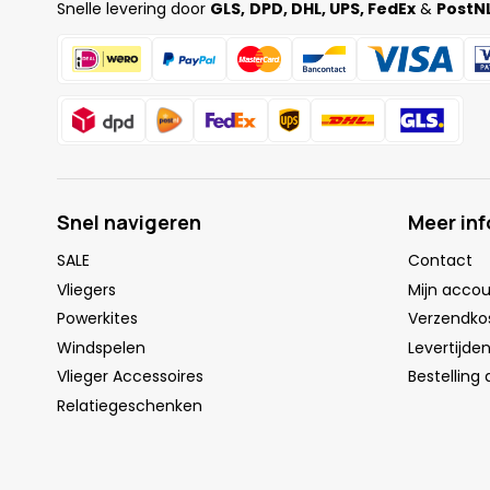
Snelle levering door
GLS,
DPD, DHL, UPS, FedEx
&
PostNL
Snel navigeren
Meer in
SALE
Contact
Vliegers
Mijn acco
Powerkites
Verzendko
Windspelen
Levertijde
Vlieger Accessoires
Bestelling
Relatiegeschenken