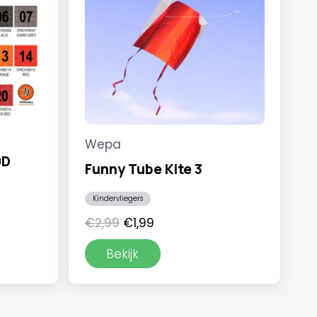
Wepa
0D
Funny Tube Kite 3
Kindervliegers
Oorspronkelijke
Huidige
€
2,99
€
1,99
prijs
prijs
Bekijk
was:
is:
€2,99.
€1,99.