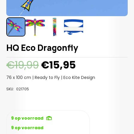
HQ Eco Dragonfly
Oorspronkelijke
Huidige
€
19,99
€
15,95
prijs
prijs
was:
is:
76 x 100 cm | Ready to Fly | Eco Kite Design
€19,99.
€15,95.
SKU:
021705
9 op voorraad
9 op voorraad