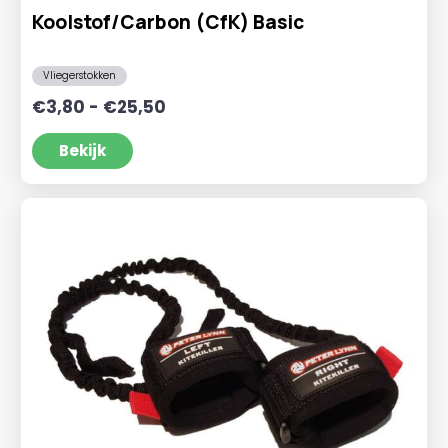
Koolstof/Carbon (CfK) Basic
Vliegerstokken
Prijsklasse:
€
3,80
-
€
25,50
€3,80
tot
Bekijk
€25,50