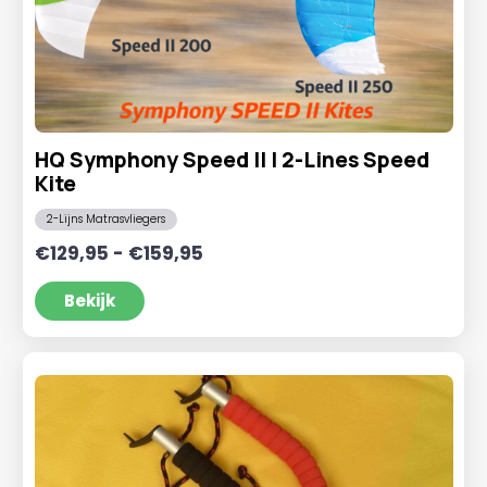
HQ Symphony Speed II | 2-Lines Speed
Kite
2-Lijns Matrasvliegers
Prijsklasse:
€
129,95
-
€
159,95
€129,95
tot
Bekijk
€159,95