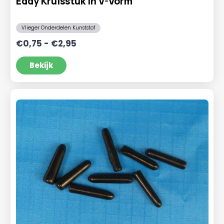
Eddy Kruisstuk in V-Vorm
Vlieger Onderdelen Kunststof
Prijsklasse:
€
0,75
-
€
2,95
€0,75
tot
Bekijk
€2,95