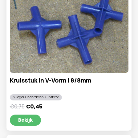
Kruisstuk in V-Vorm | 8/8mm
Vlieger Onderdelen Kunststof
Oorspronkelijke
Huidige
€
0,75
€
0,45
prijs
prijs
was:
is:
Bekijk
€0,75.
€0,45.