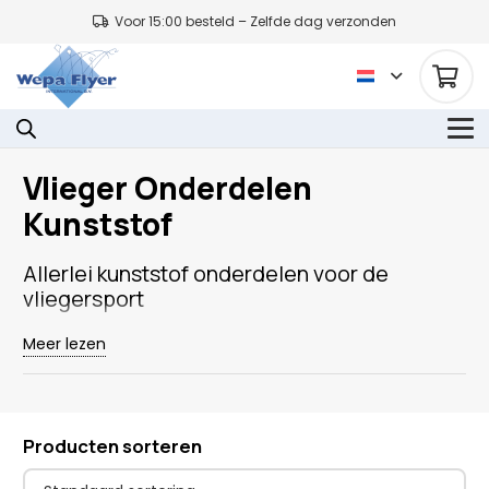
Voor 15:00 besteld – Zelfde dag verzonden
Vlieger Onderdelen
Kunststof
Allerlei kunststof onderdelen voor de
vliegersport
O.a. de volgende onderdelen van kunststof voor jouw
Meer lezen
vlieger vind je hier:
Gummiringen
Clips
Producten sorteren
Stoppers