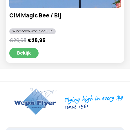
CiM Magic Bee / Bij
Windspelen voor in de Tuin
Oorspronkelijke
Huidige
€
29,95
€
26,95
prijs
prijs
was:
is:
Bekijk
€29,95.
€26,95.