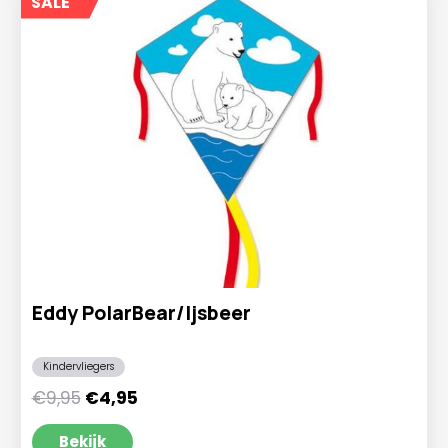
SALE
Eddy PolarBear/Ijsbeer
Kindervliegers
Oorspronkelijke
Huidige
€
9,95
€
4,95
prijs
prijs
was:
is:
Bekijk