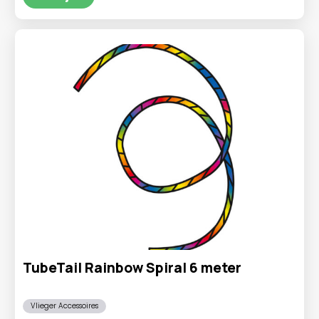
€9,95.
€4,95.
TubeTail Rainbow Spiral 6 meter
Vlieger Accessoires