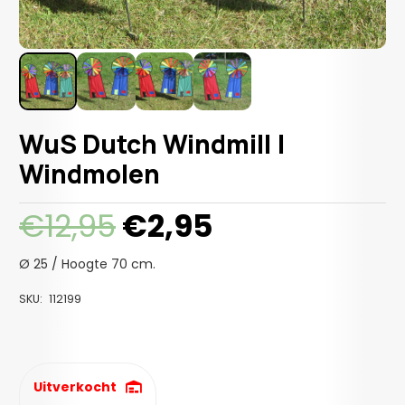
WuS Dutch Windmill |
Windmolen
Oorspronkelijke
Huidige
€
12,95
€
2,95
prijs
prijs
was:
is:
Ø 25 / Hoogte 70 cm.
€12,95.
€2,95.
SKU:
112199
Uitverkocht