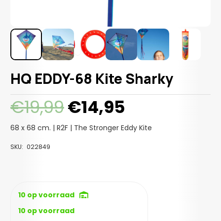
HQ EDDY-68 Kite Sharky
Oorspronkelijke
Huidige
€
19,99
€
14,95
prijs
prijs
was:
is:
68 x 68 cm. | R2F | The Stronger Eddy Kite
€19,99.
€14,95.
SKU:
022849
10 op voorraad
10 op voorraad