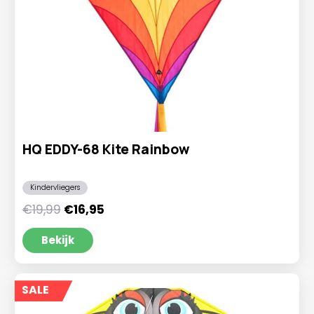
HQ EDDY-68 Kite Rainbow
Kindervliegers
Oorspronkelijke
Huidige
€
19,99
€
16,95
prijs
prijs
was:
is:
Bekijk
€19,99.
€16,95.
SALE