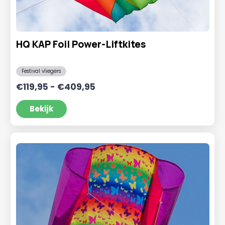
HQ KAP Foil Power-Liftkites
Festival vliegers
Prijsklasse:
€
119,95
-
€
409,95
€119,95
tot
Bekijk
€409,95