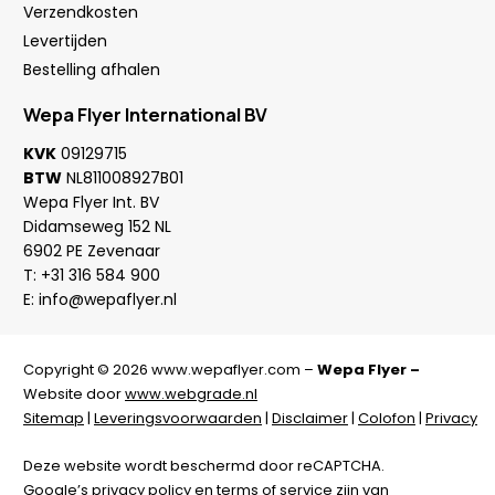
Verzendkosten
Levertijden
Bestelling afhalen
Wepa Flyer International BV
KVK
09129715
BTW
NL811008927B01
Wepa Flyer Int. BV
Didamseweg 152 NL
6902 PE Zevenaar
T:
+31 316 584 900
E:
info@wepaflyer.nl
Copyright © 2026 www.wepaflyer.com –
Wepa Flyer –
Website door
www.webgrade.nl
Sitemap
|
Leveringsvoorwaarden
|
Disclaimer
|
Colofon
|
Privacy
Deze website wordt beschermd door reCAPTCHA.
Google’s
privacy policy
en
terms of service
zijn van