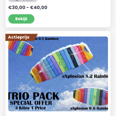
Prijsklasse:
€
30,00
-
€
40,00
€30,00
tot
Bekijk
€40,00
Actieprijs