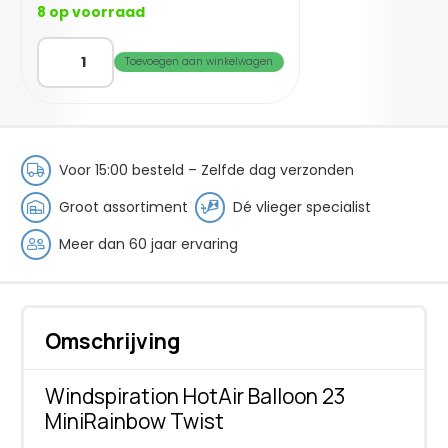
8 op voorraad
WIN
Toevoegen aan winkelwagen
HA
Balloon
23
MiniRainbow
Twist
Voor 15:00 besteld – Zelfde dag verzonden
aantal
Groot assortiment
Dé vlieger specialist
Meer dan 60 jaar ervaring
Omschrijving
Windspiration HotAir Balloon 23
MiniRainbow Twist