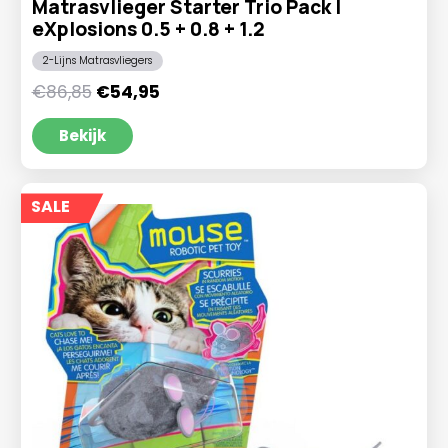
Matrasvlieger Starter Trio Pack |
eXplosions 0.5 + 0.8 + 1.2
2-Lijns Matrasvliegers
Oorspronkelijke
Huidige
€
86,85
€
54,95
prijs
prijs
was:
is:
Bekijk
€86,85.
€54,95.
SALE