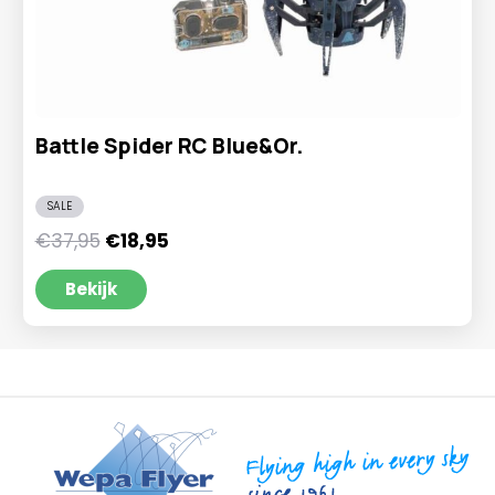
Battle Spider RC Blue&Or.
SALE
Oorspronkelijke
Huidige
€
37,95
€
18,95
prijs
prijs
was:
is:
Bekijk
€37,95.
€18,95.