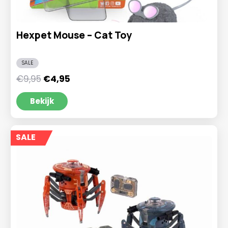
Hexpet Mouse – Cat Toy
SALE
Oorspronkelijke
Huidige
€
9,95
€
4,95
prijs
prijs
was:
is:
Bekijk
€9,95.
€4,95.
SALE