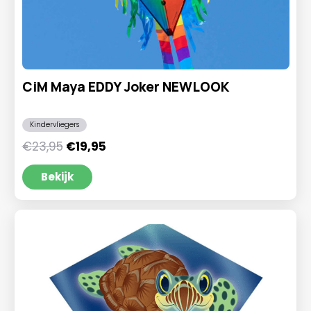
CiM Maya EDDY Joker NEWLOOK
Kindervliegers
Oorspronkelijke
Huidige
€
23,95
€
19,95
prijs
prijs
was:
is:
Bekijk
€23,95.
€19,95.