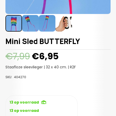
Mini Sled BUTTERFLY
Oorspronkelijke
Huidige
€
7,99
€
6,95
prijs
prijs
was:
is:
Staafloze sleevlieger | 32 x 40 cm. | R2F
€7,99.
€6,95.
SKU:
404270
13 op voorraad
13 op voorraad