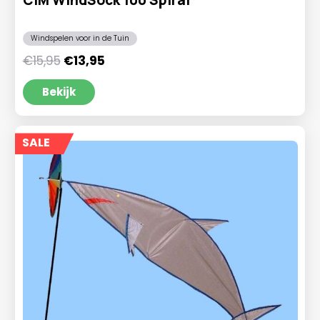
Windspelen voor in de Tuin
Oorspronkelijke
Huidige
€
15,95
€
13,95
prijs
prijs
was:
is:
Bekijk
€15,95.
€13,95.
SALE