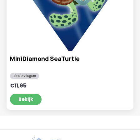
MiniDiamond SeaTurtle
Kindervliegers
€
11,95
Bekijk