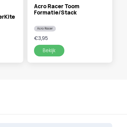
Acro Racer Toom
Formatie/Stack
erKite
Acro Racer
klasse:
€
3,95
,95
Bekijk
9,95