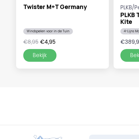
Twister M+T Germany
PLKB/P
PLKB T
Kite
Windspelen voor in de Tuin
4-Lijns M
Oorspronkelijke
Huidige
€
8,95
€
4,95
€
389,
prijs
prijs
Bekijk
Bek
was:
is:
€8,95.
€4,95.