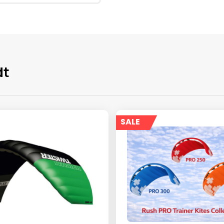
dt
SALE