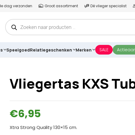
lfde dag verzonden
Groot assortiment
Dé vlieger specialist
Producten
zoeken
SALE
Actieaa
es
Speelgoed
Relatiegeschenken
Merken
Vliegertas KXS Tu
€
6,95
Xtra Strong Quality 130×15 cm.