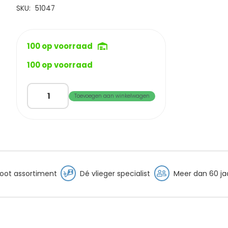
SKU:
51047
100 op voorraad
100 op voorraad
Vliegertas
Toevoegen aan winkelwagen
KXS
Tube
aantal
oot assortiment
Dé vlieger specialist
Meer dan 60 jaa