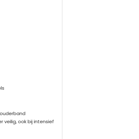
ls
chouderband
veilig, ook bij intensief