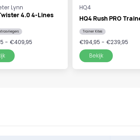
eter Lynn
HQ4
wister 4.0 4-Lines
HQ4 Rush PRO Train
atrasvliegers
Trainer Kites
Prijsklasse:
Prijs
95
-
€
409,95
€
194,95
-
€
239,95
€389,95
€194
ijk
Bekijk
tot
tot
€409,95
€23