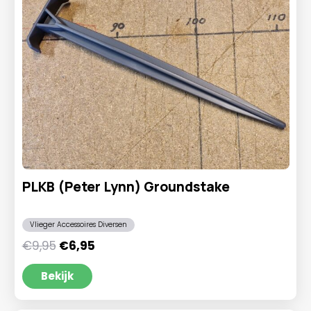
PLKB (Peter Lynn) Groundstake
Vlieger Accessoires Diversen
Oorspronkelijke
Huidige
€
9,95
€
6,95
prijs
prijs
was:
is:
Bekijk
€9,95.
€6,95.