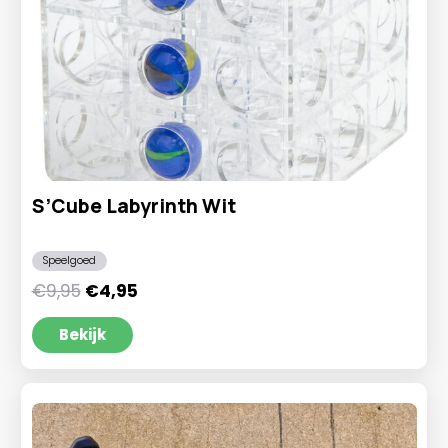
S’Cube Labyrinth Wit
Speelgoed
Oorspronkelijke
Huidige
€
9,95
€
4,95
prijs
prijs
was:
is:
Bekijk
€9,95.
€4,95.