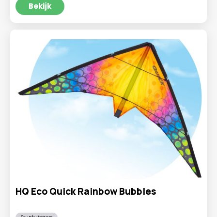
was:
is:
Bekijk
€17,95.
€14,95.
HQ Eco Quick Rainbow Bubbles