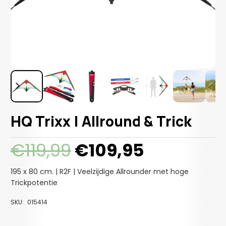
HQ Trixx | Allround & Trick
Oorspronkelijke
Huidige
€
119,99
€
109,95
prijs
prijs
was:
is:
195 x 80 cm. | R2F | Veelzijdige Allrounder met hoge
€119,99.
€109,95.
Trickpotentie
SKU:
015414