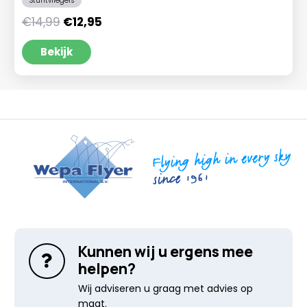
Stuntvliegers
Oorspronkelijke
Huidige
€
14,99
€
12,95
prijs
prijs
was:
is:
Bekijk
€14,99.
€12,95.
Kunnen wij u ergens mee
helpen?
Wij adviseren u graag met advies op
maat.