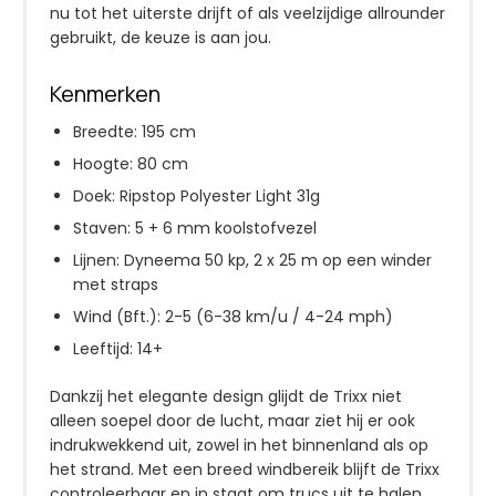
nu tot het uiterste drijft of als veelzijdige allrounder
gebruikt, de keuze is aan jou.
Kenmerken
Breedte: 195 cm
Hoogte: 80 cm
Doek: Ripstop Polyester Light 31g
Staven: 5 + 6 mm koolstofvezel
Lijnen: Dyneema 50 kp, 2 x 25 m op een winder
met straps
Wind (Bft.): 2-5 (6-38 km/u / 4-24 mph)
Leeftijd: 14+
Dankzij het elegante design glijdt de Trixx niet
alleen soepel door de lucht, maar ziet hij er ook
indrukwekkend uit, zowel in het binnenland als op
het strand. Met een breed windbereik blijft de Trixx
controleerbaar en in staat om trucs uit te halen,