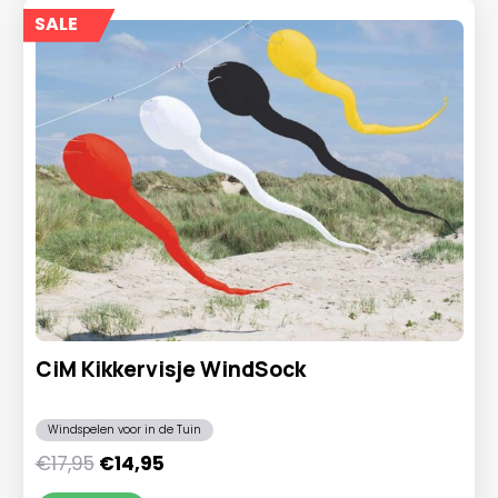
SALE
CiM Kikkervisje WindSock
Windspelen voor in de Tuin
Oorspronkelijke
Huidige
€
17,95
€
14,95
prijs
prijs