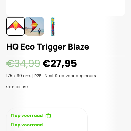
HQ Eco Trigger Blaze
Oorspronkelijke
Huidige
€
34,99
€
27,95
prijs
prijs
was:
is:
175 x 90 cm. | R2F | Next Step voor beginners
€34,99.
€27,95.
SKU:
018057
11 op voorraad
11 op voorraad