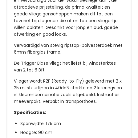
en vervaardigd voor de “vakantievliegeraar” ; de
attractieve prijsstelling, de prima kwaliteit en
goede vliegeigenschappen maken dit tot een
favoriet bij diegenen die af en toe een vliegertje
willen oplaten. Geschikt voor jong en oud, goede
afwerking en good looks.
Vervaardigd van stevig ripstop-polyesterdoek met
6mm fiberglas frame.
De Trigger Blaze vliegt het liefst bij windsterktes
van 2 tot 6 Bft.
Vlieger wordt R2F (Ready-to-Fly) geleverd met 2 x
25 m. stuurlijnen in 40daN sterkte op 2 kiterings en
in kleurencombinatie zoals afgebeeld. Instructies
meeverpakt. Verpakt in transporthoes.
Specificaties:
Spanwijdte: 175 cm
Hoogte: 90 cm