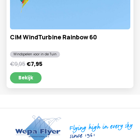
CiM WindTurbine Rainbow 60
Windspelen voor in de Tuin
Oorspronkelijke
Huidige
€
9,95
€
7,95
prijs
prijs
was:
is:
Bekijk
€9,95.
€7,95.