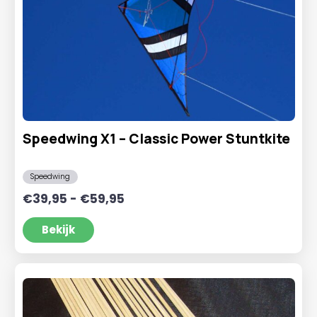
Speedwing X1 – Classic Power Stuntkite
Speedwing
Prijsklasse:
€
39,95
-
€
59,95
€39,95
tot
Bekijk
€59,95