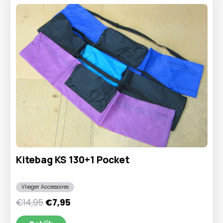
Kitebag KS 130+1 Pocket
Vlieger Accessoires
Oorspronkelijke
Huidige
€
14,95
€
7,95
prijs
prijs