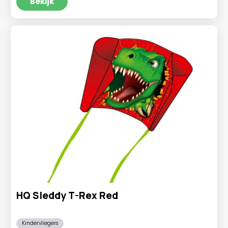
was:
is:
Bekijk
€14,95.
€7,95.
HQ Sleddy T-Rex Red
Kindervliegers