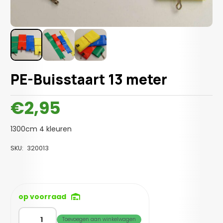
PE-Buisstaart 13 meter
€
2,95
1300cm 4 kleuren
SKU:
320013
op voorraad
PE-
Toevoegen aan winkelwagen
Buisstaart