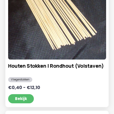
Houten Stokken | Rondhout (Volstaven)
Vliegerstokken
Prijsklasse:
€
0,40
-
€
12,10
€0,40
tot
Bekijk
€12,10