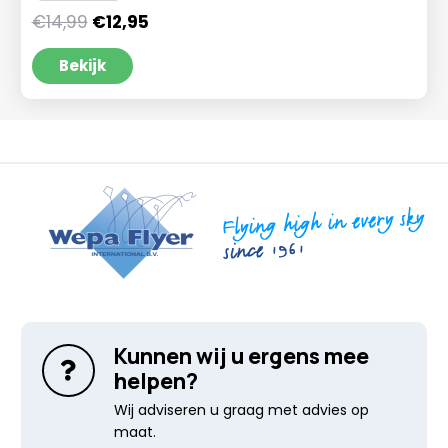
Oorspronkelijke
Huidige
€
14,99
€
12,95
prijs
prijs
was:
is:
Bekijk
€14,99.
€12,95.
Kunnen wij u ergens mee
helpen?
Wij adviseren u graag met advies op
maat.