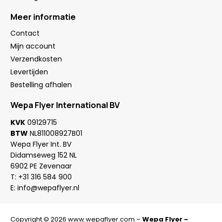
Meer informatie
Contact
Mijn account
Verzendkosten
Levertijden
Bestelling afhalen
Wepa Flyer International BV
KVK
09129715
BTW
NL811008927B01
Wepa Flyer Int. BV
Didamseweg 152 NL
6902 PE Zevenaar
T:
+31 316 584 900
E:
info@wepaflyer.nl
Copyright © 2026 www.wepaflyer.com –
Wepa Flyer –