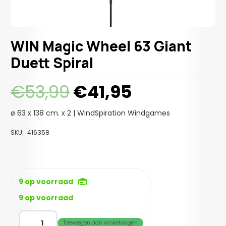
WIN Magic Wheel 63 Giant
Duett Spiral
Oorspronkelijke
Huidige
€
53,99
€
41,95
prijs
prijs
was:
is:
ø 63 x 138 cm. x 2 | WindSpiration Windgames
€53,99.
€41,95.
SKU:
416358
9 op voorraad
9 op voorraad
WIN
Toevoegen aan winkelwagen