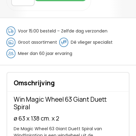
Magic
Wheel
63
Giant
Duett
Voor 15:00 besteld – Zelfde dag verzonden
Spiral
aantal
Groot assortiment
Dé vlieger specialist
Meer dan 60 jaar ervaring
Omschrijving
Win Magic Wheel 63 Giant Duett
Spiral
ø 63 x 138 cm. x 2
De Magic Wheel 63 Giant Duett Spiral van
WindSpiration is een windwheel uit de