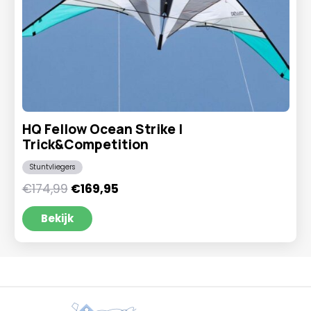
HQ Fellow Ocean Strike |
Trick&Competition
Stuntvliegers
Oorspronkelijke
Huidige
€
174,99
€
169,95
prijs
prijs
was:
is:
Bekijk
€174,99.
€169,95.