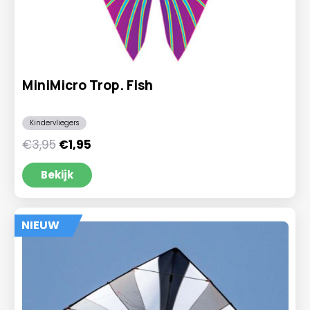
MiniMicro Trop. Fish
Kindervliegers
Oorspronkelijke
Huidige
€
3,95
€
1,95
prijs
prijs
was:
is:
Bekijk
€3,95.
€1,95.
NIEUW