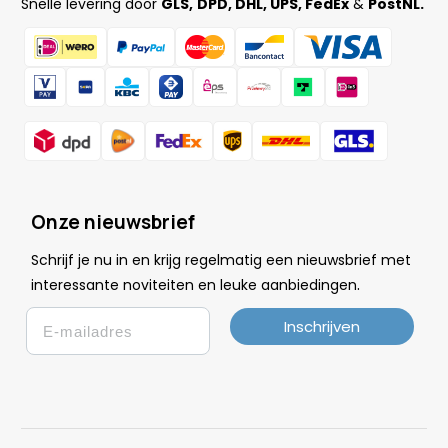
Snelle levering door
GLS,
DPD, DHL, UPS, FedEx
&
PostNL.
Onze nieuwsbrief
Schrijf je nu in en krijg regelmatig een nieuwsbrief met
.
interessante noviteiten en leuke
aanbiedingen
Email
Inschrijven