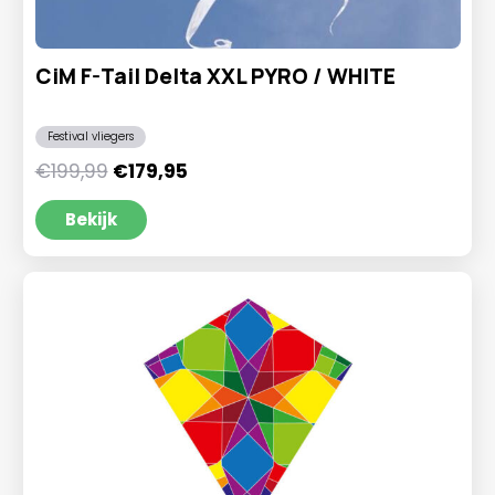
CiM F-Tail Delta XXL PYRO / WHITE
Festival vliegers
Oorspronkelijke
Huidige
€
199,99
€
179,95
prijs
prijs
was:
is:
Bekijk
€199,99.
€179,95.