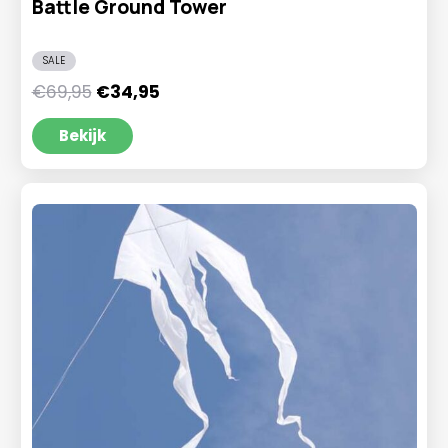
Battle Ground Tower
SALE
Oorspronkelijke
Huidige
€
69,95
€
34,95
prijs
prijs
was:
is:
Bekijk
€69,95.
€34,95.