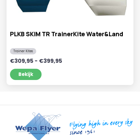
PLKB SKIM TR TrainerKite Water&Land
Trainer Kites
Prijsklasse:
€
309,95
-
€
399,95
€309,95
tot
Bekijk
€399,95