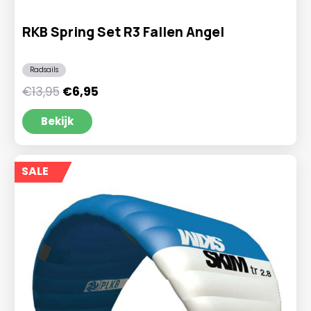
RKB Spring Set R3 Fallen Angel
Radsails
Oorspronkelijke
Huidige
€
13,95
€
6,95
prijs
prijs
was:
is:
Bekijk
€13,95.
€6,95.
SALE