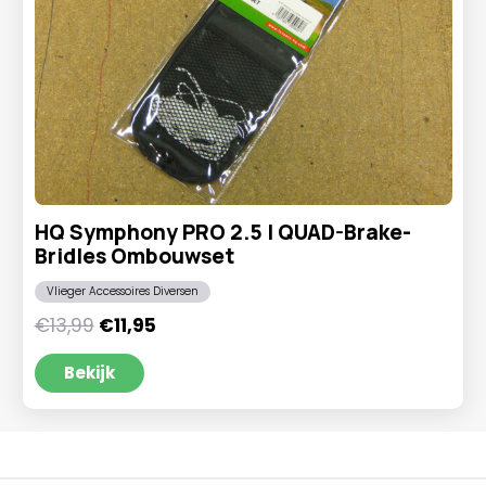
HQ Symphony PRO 2.5 | QUAD-Brake-
Bridles Ombouwset
Vlieger Accessoires Diversen
Oorspronkelijke
Huidige
€
13,99
€
11,95
prijs
prijs
was:
is:
Bekijk
€13,99.
€11,95.