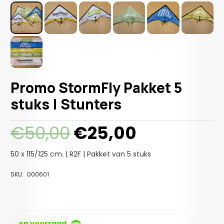
Promo StormFly Pakket 5
stuks | Stunters
Oorspronkelijke
Huidige
€
50,00
€
25,00
prijs
prijs
was:
is:
50 x 115/125 cm. | R2F | Pakket van 5 stuks
€50,00.
€25,00.
SKU:
000601
op voorraad