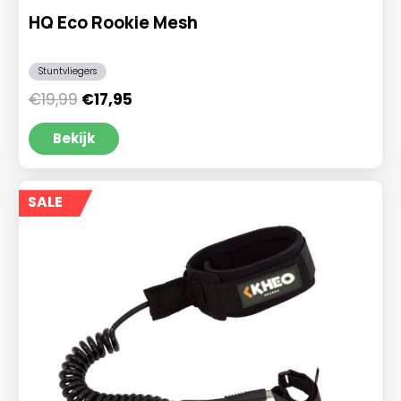
HQ Eco Rookie Mesh
Stuntvliegers
Oorspronkelijke
Huidige
€
19,99
€
17,95
prijs
prijs
was:
is:
Bekijk
€19,99.
€17,95.
SALE