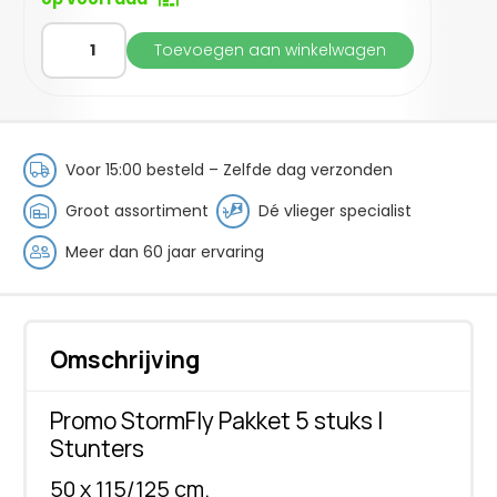
Promo
Toevoegen aan winkelwagen
StormFly
Pakket
5
stuks
|
Voor 15:00 besteld – Zelfde dag verzonden
Stunters
aantal
Groot assortiment
Dé vlieger specialist
Meer dan 60 jaar ervaring
Omschrijving
Promo StormFly Pakket 5 stuks |
Stunters
50 x 115/125 cm.