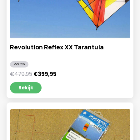
Revolution Reflex XX Tarantula
Merken
Oorspronkelijke
Huidige
€
479,95
€
399,95
prijs
prijs
was:
is:
Bekijk
€479,95.
€399,95.