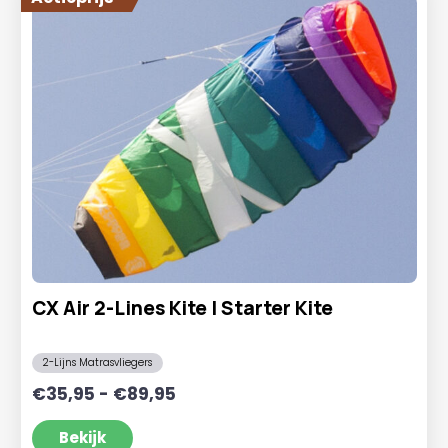
CX Air 2-Lines Kite | Starter Kite
2-Lijns Matrasvliegers
Prijsklasse:
€
35,95
-
€
89,95
€35,95
tot
Bekijk