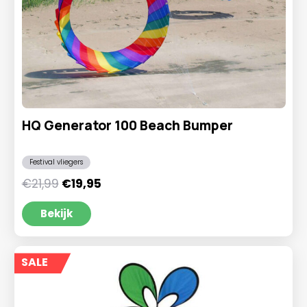
HQ Generator 100 Beach Bumper
Festival vliegers
Oorspronkelijke
Huidige
€
21,99
€
19,95
prijs
prijs
was:
is:
Bekijk
€21,99.
€19,95.
SALE