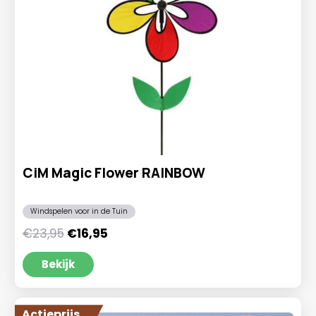
CiM Magic Flower RAINBOW
Windspelen voor in de Tuin
Oorspronkelijke
Huidige
€
23,95
€
16,95
prijs
prijs
was:
is:
Bekijk
€23,95.
€16,95.
Actieprijs