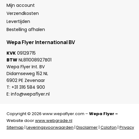
Mijn account
Verzendkosten
Levertijden
Bestelling afhalen
Wepa Flyer International BV
KVK
09129715
BTW
NL811008927B01
Wepa Flyer Int. BV
Didamseweg 152 NL
6902 PE Zevenaar
T:
+31 316 584 900
E:
info@wepaflyer.nl
Copyright © 2026 www.wepaflyer.com –
Wepa Flyer –
Website door
www.webgrade.nl
Sitemap
|
Leveringsvoorwaarden
|
Disclaimer
|
Colofon
|
Privacy