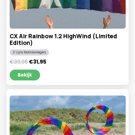
CX Air Rainbow 1.2 HighWind (Limited
Edition)
2-Lijns Matrasvliegers
Oorspronkelijke
Huidige
€
39,95
€
31,95
prijs
prijs
was:
is:
Bekijk
€39,95.
€31,95.