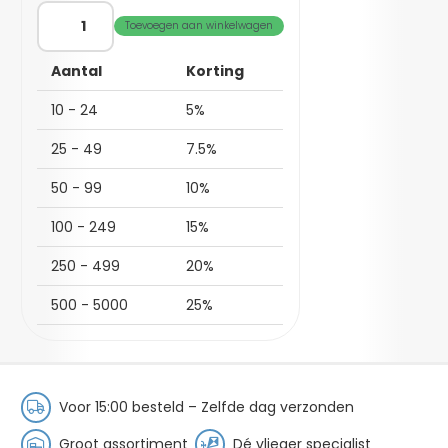
PowerHandle
Toevoegen aan winkelwagen
+
25m
Aantal
Korting
26
kg
10 - 24
5%
garen
aantal
25 - 49
7.5%
50 - 99
10%
100 - 249
15%
250 - 499
20%
500 - 5000
25%
Voor 15:00 besteld – Zelfde dag verzonden
Groot assortiment
Dé vlieger specialist