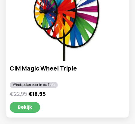
CiM Magic Wheel Triple
Windspelen voor in de Tuin
Oorspronkelijke
Huidige
€
22,95
€
18,95
prijs
prijs
was:
is:
Bekijk
€22,95.
€18,95.