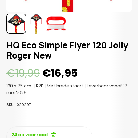
HQ Eco Simple Flyer 120 Jolly
Roger New
Oorspronkelijke
Huidige
€
19,99
€
16,95
prijs
prijs
was:
is:
120 x 75 cm. | R2F | Met brede staart | Leverbaar vanaf 17
€19,99.
€16,95.
mei 2026
SKU:
020297
24 op voorraad