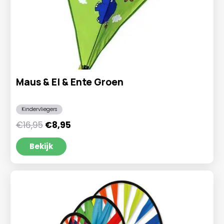
Maus & El & Ente Groen
Kindervliegers
Oorspronkelijke
Huidige
€
16,95
€
8,95
prijs
prijs
was:
is:
Bekijk
€16,95.
€8,95.