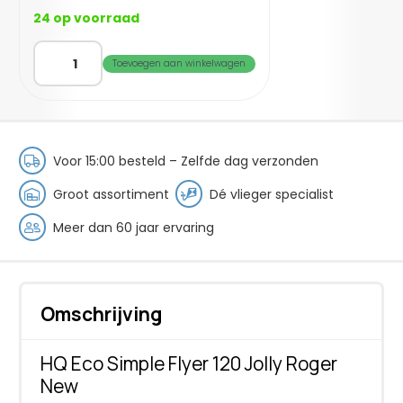
24 op voorraad
HQ
Toevoegen aan winkelwagen
Eco
Simple
Flyer
120
Jolly
Voor 15:00 besteld – Zelfde dag verzonden
Roger
New
Groot assortiment
Dé vlieger specialist
aantal
Meer dan 60 jaar ervaring
Omschrijving
HQ Eco Simple Flyer 120 Jolly Roger
New