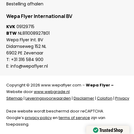
Bestelling afhalen
Wepa Flyer International BV
KVK
09129715
BTW
NL811008927B01
Wepa Flyer Int. BV
Didamseweg 152 NL
6902 PE Zevenaar
T:
+31 316 584 900
E:
info@wepaflyer.nl
Copyright © 2026 www.wepaflyer.com –
Wepa Flyer –
Website door
www.webgrade.nl
Sitemap
|
Leveringsvoorwaarden
|
Disclaimer
|
Colofon
|
Privacy
Deze website wordt beschermd door reCAPTCHA.
Google’s
privacy policy
en
terms of service
zijn van
toepassing.
Trusted Shop