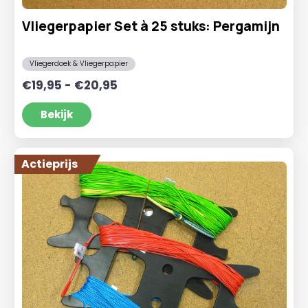
Vliegerpapier Set à 25 stuks: Pergamijn
Vliegerdoek & Vliegerpapier
Prijsklasse:
€
19,95
-
€
20,95
€19,95
tot
Bekijk
€20,95
Actieprijs