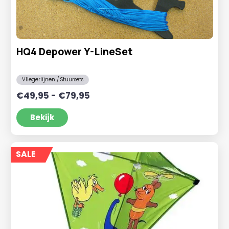
HQ4 Depower Y-LineSet
Vliegerlijnen / Stuursets
Prijsklasse:
€
49,95
-
€
79,95
€49,95
tot
Bekijk
€79,95
SALE