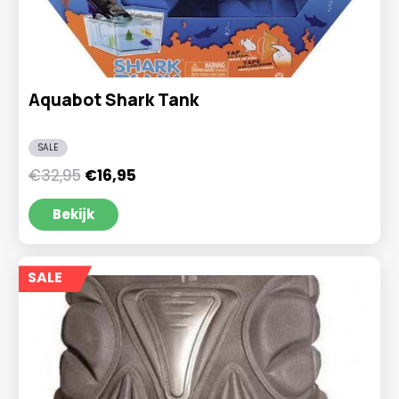
Aquabot Shark Tank
SALE
Oorspronkelijke
Huidige
€
32,95
€
16,95
prijs
prijs
was:
is:
Bekijk
€32,95.
€16,95.
SALE