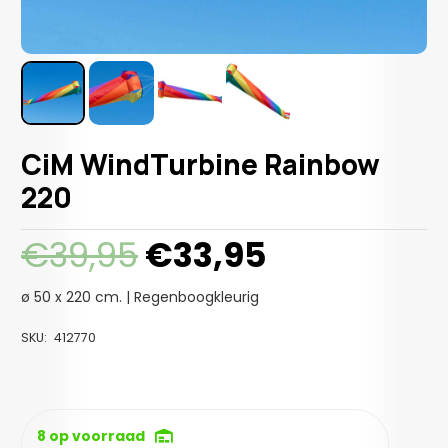
CiM WindTurbine Rainbow
220
Oorspronkelijke
Huidige
€
39,95
€
33,95
prijs
prijs
was:
is:
ø 50 x 220 cm. | Regenboogkleurig
€39,95.
€33,95.
SKU:
412770
8 op voorraad