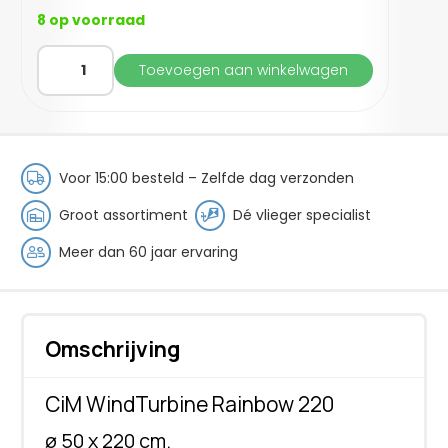
8 op voorraad
CiM
Toevoegen aan winkelwagen
WindTurbine
Rainbow
220
aantal
Voor 15:00 besteld – Zelfde dag verzonden
Groot assortiment
Dé vlieger specialist
Meer dan 60 jaar ervaring
Omschrijving
CiM WindTurbine Rainbow 220
ø 50 x 220 cm.