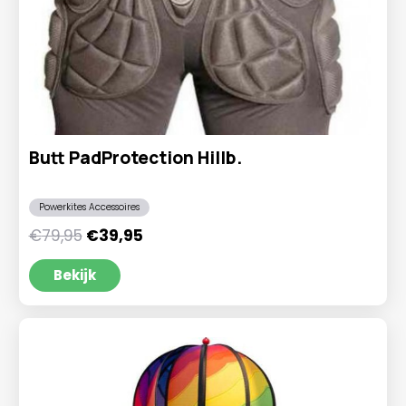
Butt PadProtection Hillb.
Powerkites Accessoires
Oorspronkelijke
Huidige
€
79,95
€
39,95
prijs
prijs
was:
is:
Bekijk
€79,95.
€39,95.