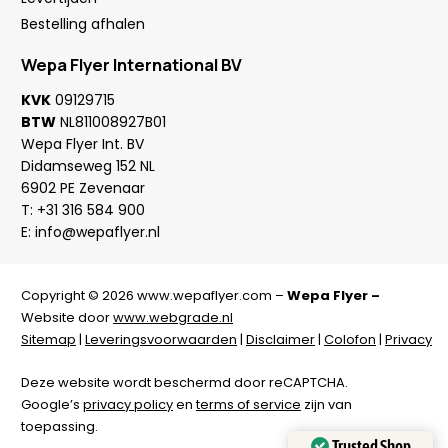
Bestelling afhalen
Wepa Flyer International BV
KVK
09129715
BTW
NL811008927B01
Wepa Flyer Int. BV
Didamseweg 152 NL
6902 PE Zevenaar
T:
+31 316 584 900
E:
info@wepaflyer.nl
Copyright © 2026 www.wepaflyer.com –
Wepa Flyer –
Website door
www.webgrade.nl
Sitemap
|
Leveringsvoorwaarden
|
Disclaimer
|
Colofon
|
Privacy
Deze website wordt beschermd door reCAPTCHA.
Google’s
privacy policy
en
terms of service
zijn van
toepassing.
Trusted Shop