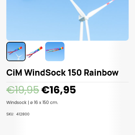
CiM WindSock 150 Rainbow
Oorspronkelijke
Huidige
€
19,95
€
16,95
prijs
prijs
was:
is:
Windsock | ø 16 x 150 cm.
€19,95.
€16,95.
SKU:
412800