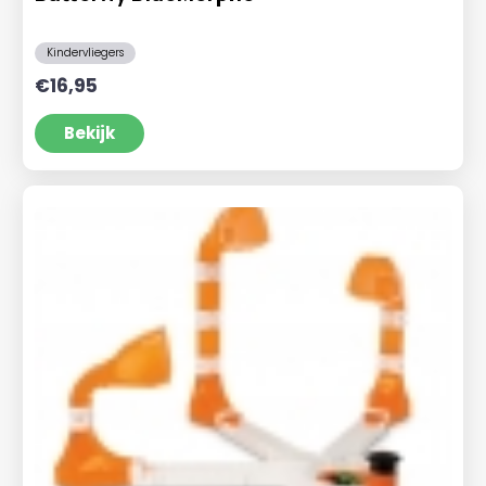
Kindervliegers
€
16,95
Bekijk