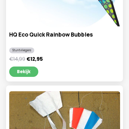
HQ Eco Quick Rainbow Bubbles
Stuntvliegers
Oorspronkelijke
Huidige
€
14,99
€
12,95
prijs
prijs
was:
is:
Bekijk
€14,99.
€12,95.