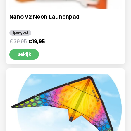
Nano V2 Neon Launchpad
Speelgoed
Oorspronkelijke
Huidige
€
39,95
€
19,95
prijs
prijs
was:
is:
Bekijk
€39,95.
€19,95.