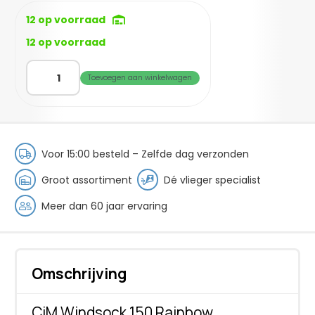
12 op voorraad
12 op voorraad
CiM
Toevoegen aan winkelwagen
WindSock
150
Rainbow
aantal
Voor 15:00 besteld – Zelfde dag verzonden
Groot assortiment
Dé vlieger specialist
Meer dan 60 jaar ervaring
Omschrijving
CiM Windsock 150 Rainbow