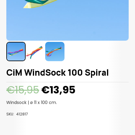
CiM WindSock 100 Spiral
Oorspronkelijke
Huidige
€
15,95
€
13,95
prijs
prijs
was:
is:
Windsock | ø 11 x 100 cm.
€15,95.
€13,95.
SKU:
412817