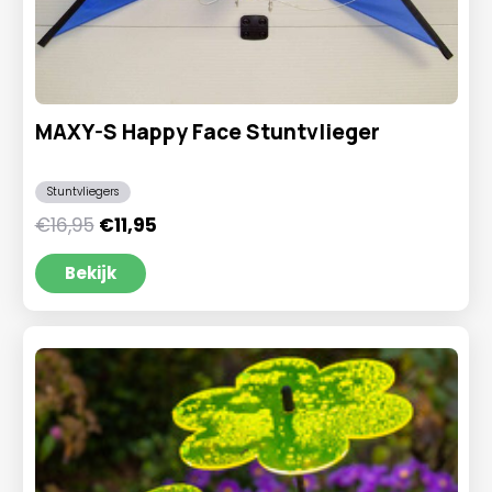
MAXY-S Happy Face Stuntvlieger
Stuntvliegers
Oorspronkelijke
Huidige
€
16,95
€
11,95
prijs
prijs
was:
is:
Bekijk
€16,95.
€11,95.