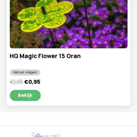
HQ Magic Flower 15 Oran
Festival vliegers
Oorspronkelijke
Huidige
€
1,95
€
0,95
prijs
prijs
was:
is:
Bekijk
€1,95.
€0,95.