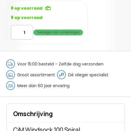
8 op voorraad
8 op voorraad
CiM
Toevoegen aan winkelwagen
WindSock
100
Spiral
aantal
Voor 15:00 besteld – Zelfde dag verzonden
Groot assortiment
Dé vlieger specialist
Meer dan 60 jaar ervaring
Omschrijving
CiM Windsock 100 Spiral