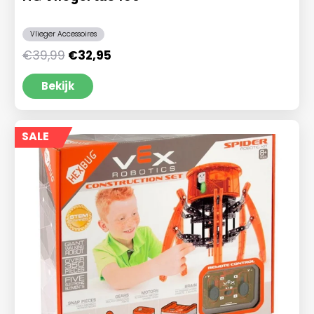
Vlieger Accessoires
Oorspronkelijke
Huidige
€
39,99
€
32,95
prijs
prijs
was:
is:
Bekijk
€39,99.
€32,95.
SALE