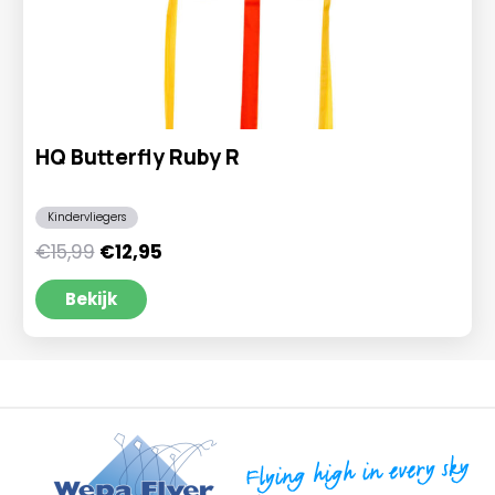
HQ Butterfly Ruby R
Kindervliegers
Oorspronkelijke
Huidige
€
15,99
€
12,95
prijs
prijs
was:
is:
Bekijk
€15,99.
€12,95.