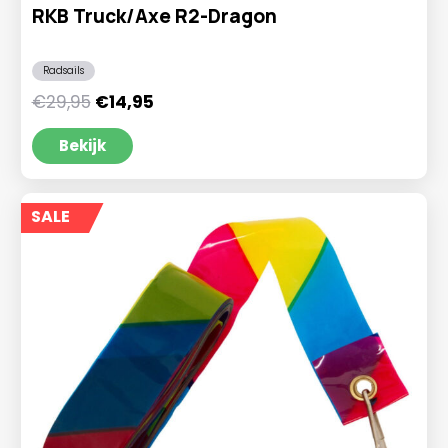
RKB Truck/Axe R2-Dragon
Radsails
Oorspronkelijke
Huidige
€
29,95
€
14,95
prijs
prijs
was:
is:
Bekijk
€29,95.
€14,95.
SALE