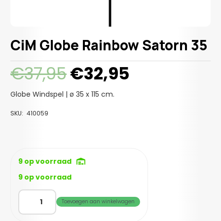
CiM Globe Rainbow Satorn 35
Oorspronkelijke
Huidige
€
37,95
€
32,95
prijs
prijs
was:
is:
Globe Windspel | ø 35 x 115 cm.
€37,95.
€32,95.
SKU:
410059
9 op voorraad
9 op voorraad
CiM
Toevoegen aan winkelwagen
Globe
Rainbow