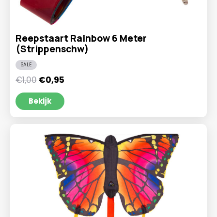
Reepstaart Rainbow 6 Meter
(Strippenschw)
SALE
Oorspronkelijke
Huidige
€
1,00
€
0,95
prijs
prijs
was:
is:
Bekijk
€1,00.
€0,95.