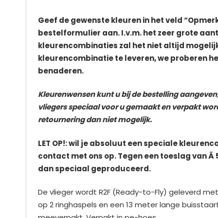
Geef de gewenste kleuren in het veld “Opmerk
bestelformulier aan. I.v.m. het zeer grote aan
kleurencombinaties zal het niet altijd mogelijk
kleurencombinatie te leveren, we proberen het 
benaderen.
Kleurenwensen kunt u bij de bestelling aangeve
vliegers speciaal voor u gemaakt en verpakt word
retournering dan niet mogelijk.
LET OP!: wil je absoluut een speciale kleuren
contact met ons op. Tegen een toeslag van Ä 5
dan speciaal geproduceerd.
De vlieger wordt R2F (Ready-to-Fly) geleverd met
op 2 ringhaspels en een 13 meter lange buisstaart.
meeverpakt. Verpakt in pe-hoes.