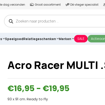
lfde dag verzonden
Groot assortiment
Dé vlieger specialist
Producten
zoeken
SALE
Actieaa
es
Speelgoed
Relatiegeschenken
Merken
Acro Racer MULTI 
Prijsklas
€
16,95
-
€
19,95
€16,95
tot
93 x 91 cm. Ready to Fly