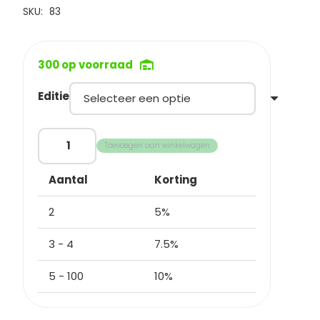
€19,95
SKU:
83
300 op voorraad
Editie
Acro
Toevoegen aan winkelwagen
Racer
MULTI
Aantal
Korting
.Stuntkite
aantal
2
5%
3 - 4
7.5%
5 - 100
10%