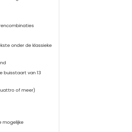
urencombinaties
iekste onder de klassieke
ind
 buisstaart van 13
 quattro of meer)
le mogelijke