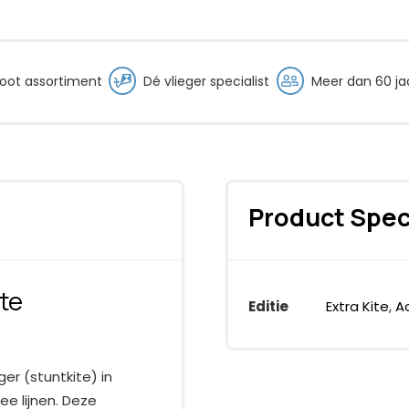
oot assortiment
Dé vlieger specialist
Meer dan 60 jaa
Product Spec
te
Editie
Extra Kite
,
Ac
er (stuntkite) in
e lijnen. Deze