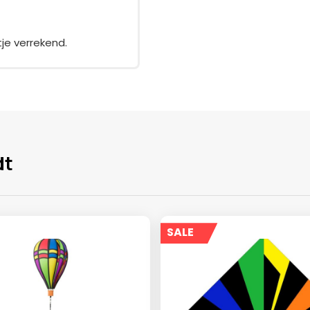
tje verrekend.
dt
SALE