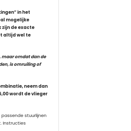
ingen” in het
tal mogelijke
 zijn de exacte
altijd wel te
n, maar omdat dan de
en, is omruiling of
combinatie, neem dan
,00 wordt de vlieger
 passende stuurlijnen
 Instructies