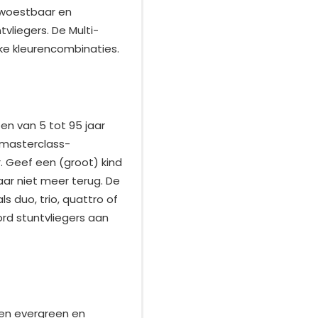
erwoestbaar en
tvliegers. De Multi-
ijke kleurencombinaties.
en van 5 tot 95 jaar
 masterclass-
r. Geef een (groot) kind
aar niet meer terug. De
ls duo, trio, quattro of
rd stuntvliegers aan
een evergreen en