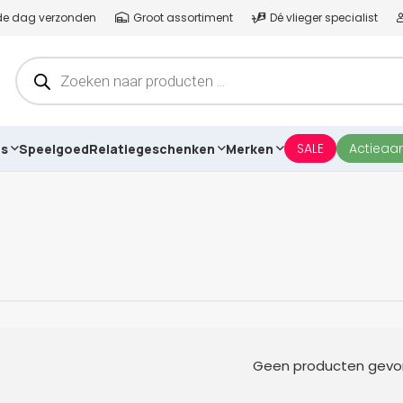
lfde dag verzonden
Groot assortiment
Dé vlieger specialist
Producten
zoeken
SALE
Actieaa
es
Speelgoed
Relatiegeschenken
Merken
Geen producten gevo