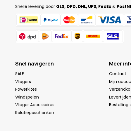
Snelle levering door
GLS,
DPD, DHL, UPS, FedEx
&
PostNL
Snel navigeren
Meer in
SALE
Contact
Vliegers
Mijn acco
Powerkites
Verzendko
Windspelen
Levertijde
Vlieger Accessoires
Bestelling
Relatiegeschenken