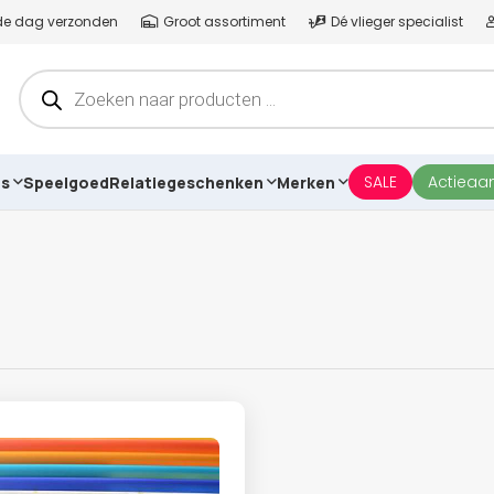
lfde dag verzonden
Groot assortiment
Dé vlieger specialist
Producten
zoeken
SALE
Actieaa
es
Speelgoed
Relatiegeschenken
Merken