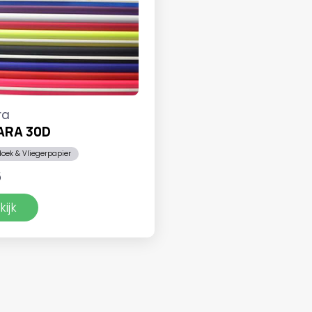
ra
ARA 30D
doek & Vliegerpapier
5
kijk