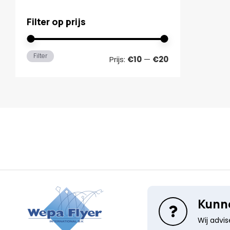
Filter op prijs
Min.
Max.
Filter
Prijs:
€10
—
€20
prijs
prijs
Kunne
Wij advi