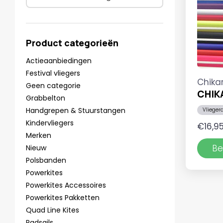
Product categorieën
Actieaanbiedingen
Festival vliegers
Chika
Geen categorie
CHIK
Grabbelton
Handgrepen & Stuurstangen
Vlieger
Kindervliegers
€
16,9
Merken
Be
Nieuw
Polsbanden
Powerkites
Powerkites Accessoires
Powerkites Pakketten
Quad Line Kites
Radsails