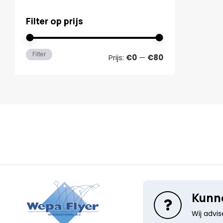
Filter op prijs
Min.
Max.
Filter
Prijs:
€0
—
€80
prijs
prijs
Kunne
Wij advi