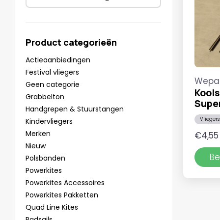
Product categorieën
Actieaanbiedingen
Festival vliegers
Wepa
Geen categorie
Kools
Grabbelton
Super
Handgrepen & Stuurstangen
Vlieger
Kindervliegers
Merken
€
4,55
Nieuw
Be
Polsbanden
Powerkites
Powerkites Accessoires
Powerkites Pakketten
Quad Line Kites
Radsails