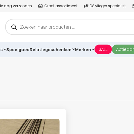
lfde dag verzonden
Groot assortiment
Dé vlieger specialist
Producten
zoeken
SALE
Actieaa
es
Speelgoed
Relatiegeschenken
Merken