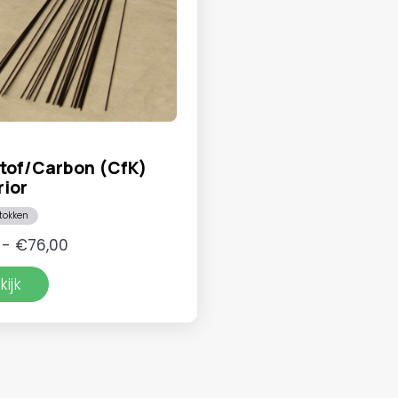
tof/Carbon (CfK)
ior
stokken
Prijsklasse:
-
€
76,00
€4,55
kijk
tot
€76,00