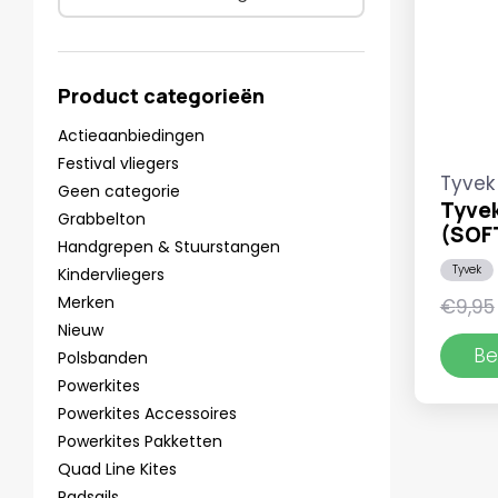
Product categorieën
Actieaanbiedingen
Festival vliegers
Tyvek
Geen categorie
Tyve
Grabbelton
(SOF
Handgrepen & Stuurstangen
Tyvek
Kindervliegers
Merken
€
9,95
Nieuw
Be
Polsbanden
Powerkites
Powerkites Accessoires
Powerkites Pakketten
Quad Line Kites
Radsails