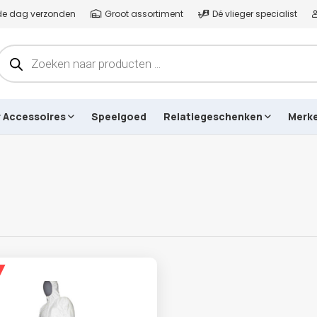
lfde dag verzonden
Groot assortiment
Dé vlieger specialist
Producten
zoeken
r Accessoires
Speelgoed
Relatiegeschenken
Merk