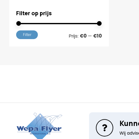
Filter op prijs
Min.
Max.
Filter
Prijs:
€0
—
€10
prijs
prijs
Kunne
Wij advi