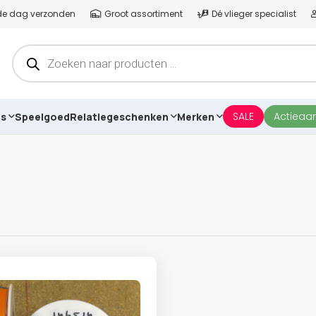
lfde dag verzonden
Groot assortiment
Dé vlieger specialist
Producten
zoeken
SALE
Actieaa
es
Speelgoed
Relatiegeschenken
Merken