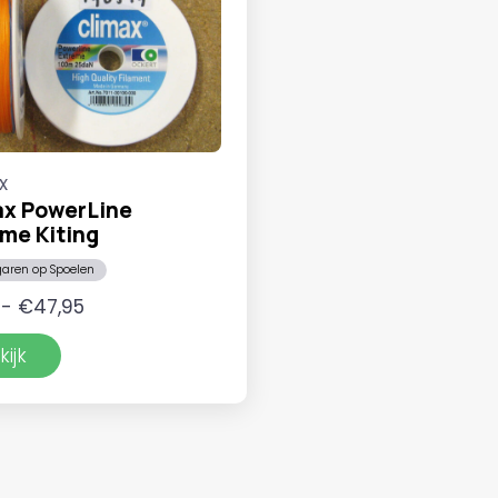
x
ax PowerLine
me Kiting
garen op Spoelen
Prijsklasse:
-
€
47,95
€7,95
kijk
tot
€47,95