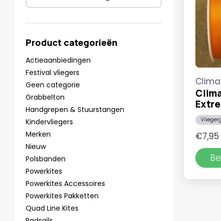
Product categorieën
Actieaanbiedingen
Festival vliegers
Clima
Geen categorie
Clim
Grabbelton
Extre
Handgrepen & Stuurstangen
Vlieger
Kindervliegers
Merken
€
7,95
Nieuw
Be
Polsbanden
Powerkites
Powerkites Accessoires
Powerkites Pakketten
Quad Line Kites
Radsails