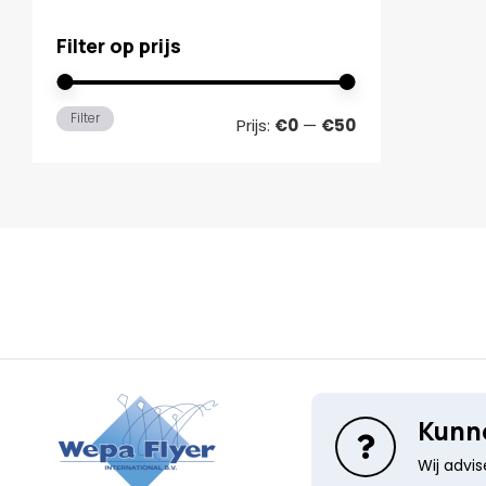
Filter op prijs
Min.
Max.
Filter
Prijs:
€0
—
€50
prijs
prijs
Kunne
Wij advi