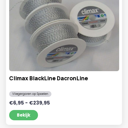
Climax BlackLine DacronLine
Vliegergaren op Spoelen
Prijsklasse:
€
6,95
-
€
239,95
€6,95
tot
Bekijk
€239,95