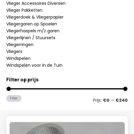
Vlieger Accessoires Diversen
Vlieger Pakketten
Vliegerdoek & Vliegerpapier
Vliegergaren op Spoelen
Vliegerhaspels m/z garen
Vliegerlijnen / Stuursets
Vliegerringen
Vliegers
Windspelen
Windspelen voor in de Tuin
Filter op prijs
Min
Ma
Filter
Prijs:
€0
—
€240
prij
prij