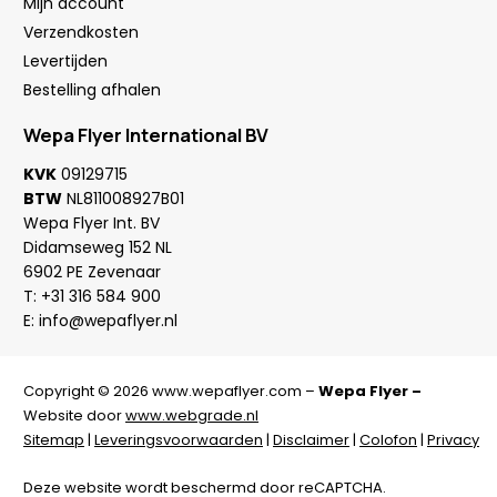
Mijn account
Verzendkosten
Levertijden
Bestelling afhalen
Wepa Flyer International BV
KVK
09129715
BTW
NL811008927B01
Wepa Flyer Int. BV
Didamseweg 152 NL
6902 PE Zevenaar
T:
+31 316 584 900
E:
info@wepaflyer.nl
Copyright © 2026 www.wepaflyer.com –
Wepa Flyer –
Website door
www.webgrade.nl
Sitemap
|
Leveringsvoorwaarden
|
Disclaimer
|
Colofon
|
Privacy
Deze website wordt beschermd door reCAPTCHA.