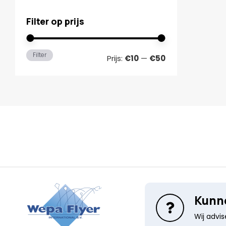
Filter op prijs
Min.
Max.
Filter
Prijs:
€10
—
€50
prijs
prijs
Kunne
Wij advi