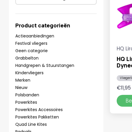
Product categorieën
Actieaanbiedingen
Festival vliegers
HQ Lir
Geen categorie
Grabbelton
HQ Li
Dyne
Handgrepen & Stuurstangen
Kindervliegers
Vliegerl
Merken
€
11,95
Nieuw
Polsbanden
Be
Powerkites
Powerkites Accessoires
Powerkites Pakketten
Quad Line Kites
Radsails