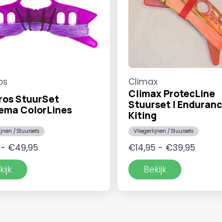
os
Climax
Climax ProtecLine
ros StuurSet
Stuurset | Enduran
ema ColorLines
Kiting
ijnen / Stuursets
Vliegerlijnen / Stuursets
Prijsklasse:
Prijskl
-
€
49,95
€
14,95
-
€
39,95
€11,95
€14,95
kijk
Bekijk
tot
tot
€49,95
€39,9