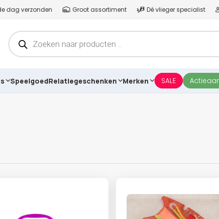
lfde dag verzonden
Groot assortiment
Dé vlieger specialist
Producten
zoeken
SALE
Actieaa
es
Speelgoed
Relatiegeschenken
Merken