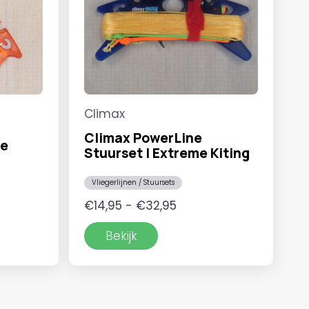
Climax
Climax PowerLine
ce
Stuurset | Extreme Kiting
Vliegerlijnen / Stuursets
asse:
Prijsklasse:
€
14,95
-
€
32,95
€14,95
Bekijk
tot
5
€32,95