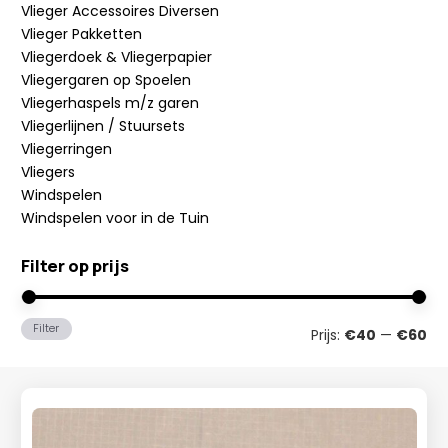
Vlieger Accessoires Diversen
Vlieger Pakketten
Vliegerdoek & Vliegerpapier
Vliegergaren op Spoelen
Vliegerhaspels m/z garen
Vliegerlijnen / Stuursets
Vliegerringen
Vliegers
Windspelen
Windspelen voor in de Tuin
Filter op prijs
Min
Ma
Filter
Prijs:
€40
—
€60
prij
prij