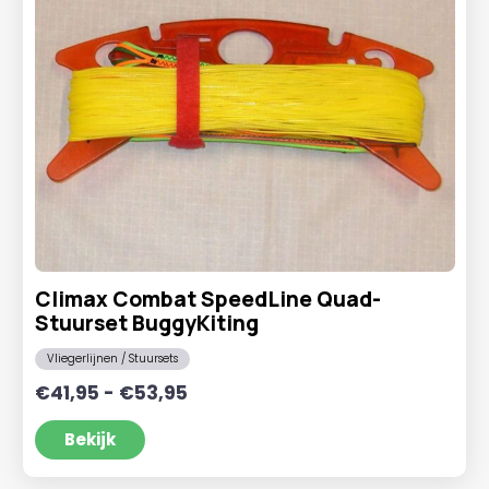
Climax Combat SpeedLine Quad-
Stuurset BuggyKiting
Vliegerlijnen / Stuursets
Prijsklasse:
€
41,95
-
€
53,95
€41,95
tot
Bekijk
€53,95