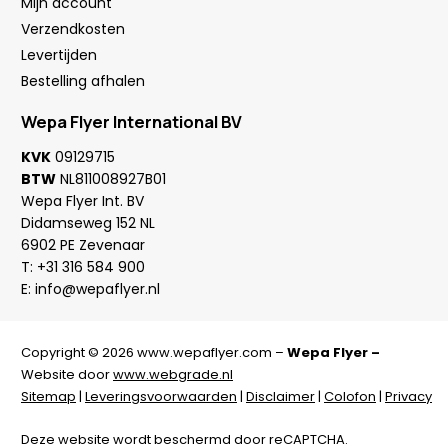
Mijn account
Verzendkosten
Levertijden
Bestelling afhalen
Wepa Flyer International BV
KVK
09129715
BTW
NL811008927B01
Wepa Flyer Int. BV
Didamseweg 152 NL
6902 PE Zevenaar
T:
+31 316 584 900
E:
info@wepaflyer.nl
Copyright © 2026 www.wepaflyer.com –
Wepa Flyer –
Website door
www.webgrade.nl
Sitemap
|
Leveringsvoorwaarden
|
Disclaimer
|
Colofon
|
Privacy
Deze website wordt beschermd door reCAPTCHA.