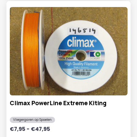
Climax PowerLine Extreme Kiting
Vliegergaren op Spoelen
Prijsklasse:
€
7,95
-
€
47,95
€7,95