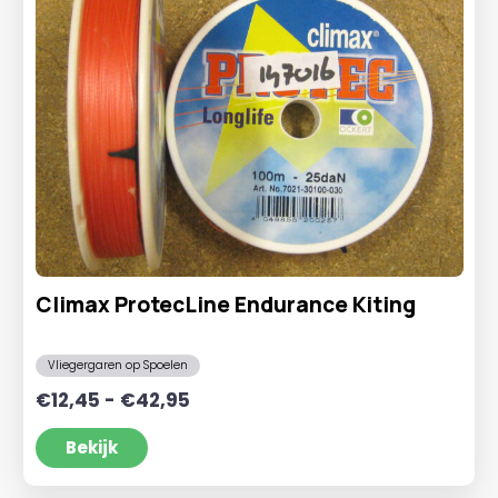
Climax ProtecLine Endurance Kiting
Vliegergaren op Spoelen
Prijsklasse:
€
12,45
-
€
42,95
€12,45
tot
Bekijk
€42,95