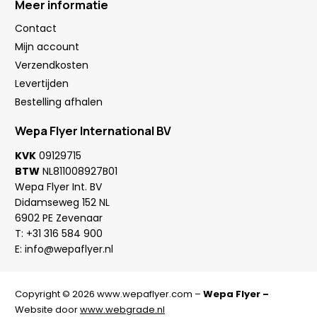
Meer informatie
Contact
Mijn account
Verzendkosten
Levertijden
Bestelling afhalen
Wepa Flyer International BV
KVK
09129715
BTW
NL811008927B01
Wepa Flyer Int. BV
Didamseweg 152 NL
6902 PE Zevenaar
T:
+31 316 584 900
E:
info@wepaflyer.nl
Copyright © 2026 www.wepaflyer.com –
Wepa Flyer –
Website door
www.webgrade.nl