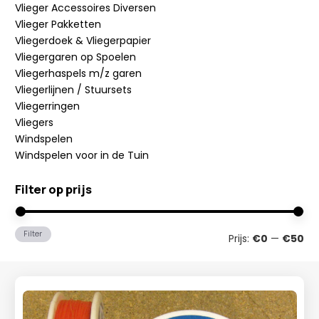
Vlieger Accessoires Diversen
Vlieger Pakketten
Vliegerdoek & Vliegerpapier
Vliegergaren op Spoelen
Vliegerhaspels m/z garen
Vliegerlijnen / Stuursets
Vliegerringen
Vliegers
Windspelen
Windspelen voor in de Tuin
Filter op prijs
Min
Ma
Filter
Prijs:
€0
—
€50
prij
prij