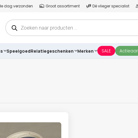
lfde dag verzonden
Groot assortiment
Dé vlieger specialist
Producten
zoeken
SALE
Actieaa
es
Speelgoed
Relatiegeschenken
Merken