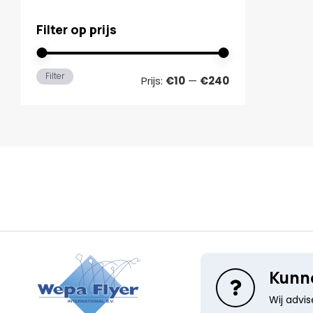
Filter op prijs
Min.
Max.
Filter
Prijs:
€10
—
€240
prijs
prijs
Kunne
Wij advi