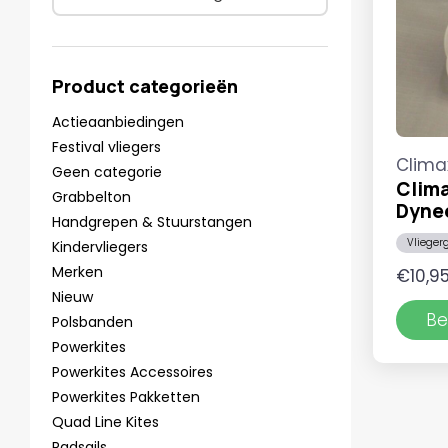
Product categorieën
Actieaanbiedingen
Festival vliegers
Clima
Geen categorie
Clima
Grabbelton
Dyne
Handgrepen & Stuurstangen
Vlieger
Kindervliegers
Merken
€
10,9
Nieuw
Be
Polsbanden
Powerkites
Powerkites Accessoires
Powerkites Pakketten
Quad Line Kites
Radsails