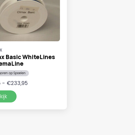
x
x Basic WhiteLines
emaLine
garen op Spoelen
Prijsklasse:
5
-
€
233,95
€10,95
kijk
tot
€233,95