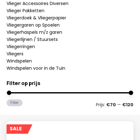
Vlieger Accessoires Diversen
Vlieger Pakketten
Vliegerdoek & Vliegerpapier
Vliegergaren op Spoelen
Vliegerhaspels m/z garen
Vliegerlijnen / Stuursets
Vliegerringen
Vliegers
Windspelen
Windspelen voor in de Tuin
Filter op prijs
Min
Ma
Filter
Prijs:
€70
—
€120
prij
prij
SALE