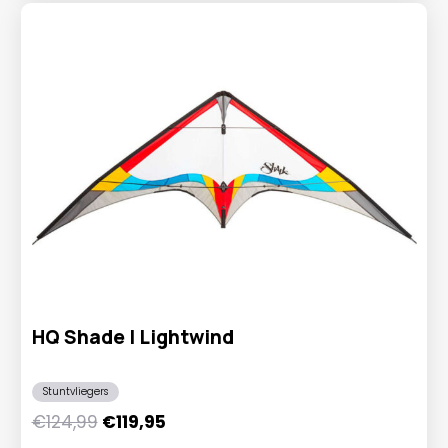
HQ Shade | Lightwind
Stuntvliegers
Oorspronkelijke
Huidige
€
124,99
€
119,95
prijs
prijs