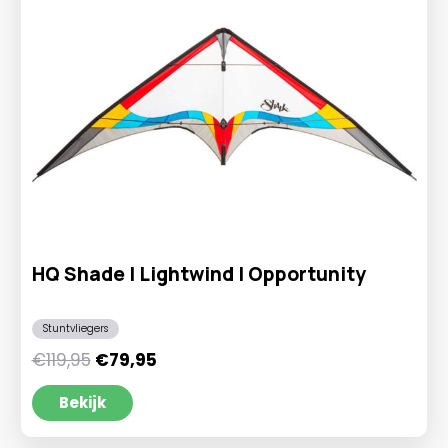
HQ Shade | Lightwind | Opportunity
Stuntvliegers
Oorspronkelijke
Huidige
€
119,95
€
79,95
prijs
prijs
was:
is:
Bekijk
€119,95.
€79,95.