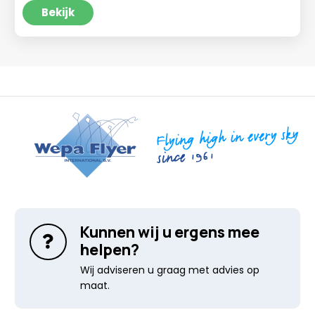
was:
is:
Bekijk
€124,99.
€119,95.
Kunnen wij u ergens mee
helpen?
Wij adviseren u graag met advies op
maat.