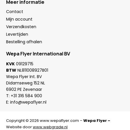
Meer informatie
Contact
Mijn account
Verzendkosten
Levertijden
Bestelling afhalen
Wepa Flyer International BV
KVK
09129715
BTW
NL811008927B01
Wepa Flyer Int. BV
Didamseweg 152 NL
6902 PE Zevenaar
T:
+31 316 584 900
E:
info@wepaflyer.nl
Copyright © 2026 www.wepaflyer.com –
Wepa Flyer –
Website door
www.webgrade.nl